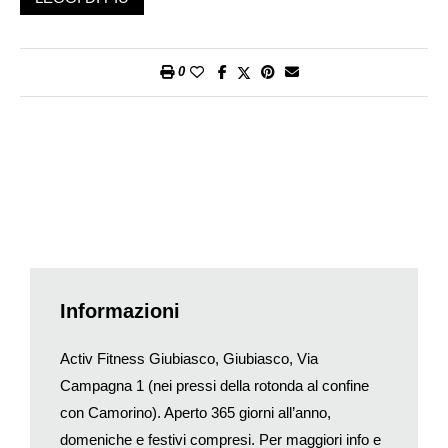
agli avventori le ultimissime tendenze nel campo del
benessere fisico, come il Bodytoning e il BodyPump, lo Yoga-
Flex e il Vital-Fit, il Pilates e il BodyCombat.
0
L’abbonamento, come di consueto, comprenderà anche
l’utilizzo della zona relax con sauna, e le liete novità biosauna e
«macchina del ghiaccio», così come l’accesso in altri 92 centri
Activ Fitness presenti in tutta la Svizzera. Per ogni iscritto
verrà elaborato un programma d’allenamento personalizzato e
saranno fissati gli obiettivi da raggiungere, con garanzia
d’assistenza per l’intero periodo di validità dell’abbonamento da
parte di istruttori che ricevono una formazione altamente
qualificata e aggiornamenti continui.
Il costo dell’iscrizione sarà molto competitivo e in occasione
Informazioni
dell’apertura, fino al 30 settembre, sarà possibile approfittare di
una straordinaria offerta di lancio, con l’abbonamento annuale
Activ Fitness Giubiasco, Giubiasco, Via
proposto a 640 franchi (anziché 790). Per studenti, apprendisti,
Campagna 1 (nei pressi della rotonda al confine
beneficiari di AVS/AI il prezzo sarà addirittura di soli 540 franchi
con Camorino). Aperto 365 giorni all’anno,
(anziché 690).
domeniche e festivi compresi. Per maggiori info e
Presso il nuovo centro Activ Fitness Giubiasco, sotto la guida