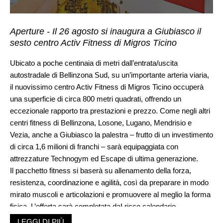
Aperture - Il 26 agosto si inaugura a Giubiasco il
sesto centro Activ Fitness di Migros Ticino
Ubicato a poche centinaia di metri dall’entrata/uscita
autostradale di Bellinzona Sud, su un’importante arteria viaria,
il nuovissimo centro Activ Fitness di Migros Ticino occuperà
una superficie di circa 800 metri quadrati, offrendo un
eccezionale rapporto tra prestazioni e prezzo. Come negli altri
centri fitness di Bellinzona, Losone, Lugano, Mendrisio e
Vezia, anche a Giubiasco la palestra – frutto di un investimento
di circa 1,6 milioni di franchi – sarà equipaggiata con
attrezzature Technogym ed Escape di ultima generazione.
Il pacchetto fitness si baserà su allenamento della forza,
resistenza, coordinazione e agilità, così da preparare in modo
mirato muscoli e articolazioni e promuovere al meglio la forma
fisica. L’offerta sarà completata daI ricco calendario
settimanale di corsi di gruppo – circa 25 ore –, che proporrà
LEGGI DI PIÙ