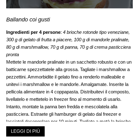
Ballando coi gusti
Ingredienti per 4 persone
:
4 brioche rotonde tipo veneziane,
300 g di gelato di frutta a piacere, 100 g di mandorle pralinate,
80 g di marshmallow, 70 g di panna, 70 g di crema pasticciera
pronta
Mettete le mandorle pralinate in un sacchetto robusto e con un
batticarne spezzettatele alla grossa. Tagliate i marshmallow a
pezzettini. Ammorbidite il gelato fino a renderlo malleabile e
unitevi i marshmallow e le mandorle. Amalgamate. Inserite la
pellicola alimentare in 4 coppapasta. Distribuitevi il composto,
livellatelo e mettetelo in freezer fino al momento di usarlo.
Intanto, montate la panna ben fredda e mescolatela alla
pasticciera. Estraete gli hamburger di gelato dal freezer e
lasciateli decongelare per 10 minuti. Tagliate a metà la brioche
e farcitene una parte con la crema, quindi adagiatevi
LEGGI DI PIÙ
l’hamburger di gelato. Completate con altra crema e chiudete