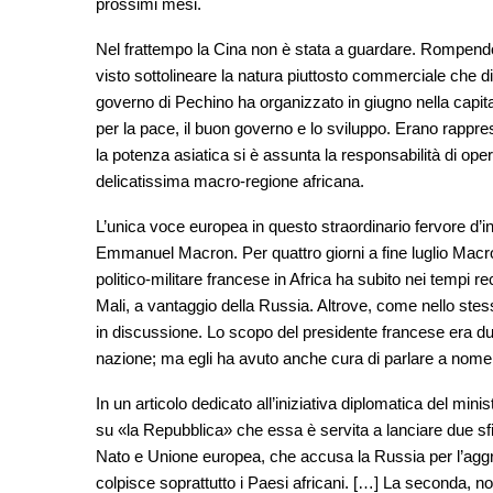
prossimi mesi.
Nel frattempo la Cina non è stata a guardare. Rompend
visto sottolineare la natura piuttosto commerciale che dipl
governo di Pechino ha organizzato in giugno nella capit
per la pace, il buon governo e lo sviluppo. Erano rappre
la potenza asiatica si è assunta la responsabilità di oper
delicatissima macro-regione africana.
L’unica voce europea in questo straordinario fervore d’in
Emmanuel Macron. Per quattro giorni a fine luglio Mac
politico-militare francese in Africa ha subito nei tempi re
Mali, a vantaggio della Russia. Altrove, come nello ste
in discussione. Lo scopo del presidente francese era dunq
nazione; ma egli ha avuto anche cura di parlare a nome
In un articolo dedicato all’iniziativa diplomatica del mini
su «la Repubblica» che essa è servita a lanciare due sfi
Nato e Unione europea, che accusa la Russia per l’aggre
colpisce soprattutto i Paesi africani. […] La seconda, no