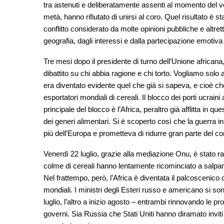
tra astenuti e deliberatamente assenti al momento del vo
metà, hanno rifiutato di unirsi al coro. Quel risultato è s
conflitto considerato da molte opinioni pubbliche e altre
geografia, dagli interessi e dalla partecipazione emotiva 
Tre mesi dopo il presidente di turno dell’Unione africana
dibattito su chi abbia ragione e chi torto. Vogliamo solo 
era diventato evidente quel che già si sapeva, e cioè che
esportatori mondiali di cereali. Il blocco dei porti ucra
principale del blocco è l’Africa, peraltro già afflitta in
dei generi alimentari. Si è scoperto così che la guerra 
più dell’Europa e prometteva di ridurre gran parte del co
Venerdì 22 luglio, grazie alla mediazione Onu, è stato r
colme di cereali hanno lentamente ricominciato a salpare
Nel frattempo, però, l’Africa è diventata il palcoscenico
mondiali. I ministri degli Esteri russo e americano si sono
luglio, l’altro a inizio agosto – entrambi rinnovando le p
governi. Sia Russia che Stati Uniti hanno diramato inviti