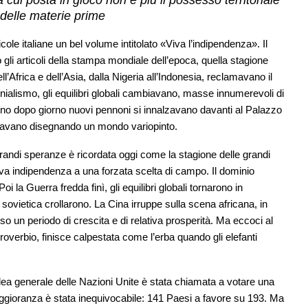
cui posta in gioco non è più il possesso territoriale
delle materie prime
ole italiane un bel volume intitolato «Viva l’indipendenza». Il
so gli articoli della stampa mondiale dell’epoca, quella stagione
ll’Africa e dell’Asia, dalla Nigeria all’Indonesia, reclamavano il
olonialismo, gli equilibri globali cambiavano, masse innumerevoli di
orno dopo giorno nuovi pennoni si innalzavano davanti al Palazzo
olavano disegnando un mondo variopinto.
randi speranze è ricordata oggi come la stagione delle grandi
uova indipendenza a una forzata scelta di campo. Il dominio
oi la Guerra fredda finì, gli equilibri globali tornarono in
 sovietica crollarono. La Cina irruppe sulla scena africana, in
so un periodo di crescita e di relativa prosperità. Ma eccoci al
roverbio, finisce calpestata come l’erba quando gli elefanti
lea generale delle Nazioni Unite è stata chiamata a votare una
ggioranza è stata inequivocabile: 141 Paesi a favore su 193. Ma