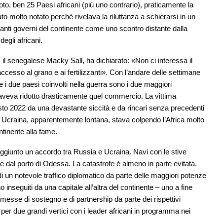
to, ben 25 Paesi africani (più uno contrario), praticamente la
tato molto notato perché rivelava la riluttanza a schierarsi in un
ttanti governi del continente come uno scontro distante dalla
degli africani.
, il senegalese Macky Sall, ha dichiarato: «Non ci interessa il
accesso al grano e ai fertilizzanti». Con l’andare delle settimane
 i due paesi coinvolti nella guerra sono i due maggiori
ini aveva ridotto drasticamente quel commercio. La vittima
 questo 2022 da una devastante siccità e da rincari senza precedenti
in Ucraina, apparentemente lontana, stava colpendo l’Africa molto
ntinente alla fame.
aggiunto un accordo tra Russia e Ucraina. Navi con le stive
 dal porto di Odessa. La catastrofe è almeno in parte evitata.
 di un notevole traffico diplomatico da parte delle maggiori potenze
 inseguiti da una capitale all’altra del continente – uno a fine
romesse di sostegno e di partnership da parte dei rispettivi
 per due grandi vertici con i leader africani in programma nei