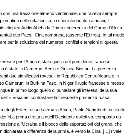
o con una tradizione almeno ventennale, che l’aveva sempre
omatica delle relazioni con i suoi interlocutori africani, il
ale etiopica Addis Abeba la Prima conferenza del Corno d’Africa
sentati otto Paesi, Cina compresa (assente l’Eritrea). In tal modo
are per la soluzione dei numerosi conflitti e tensioni di questa
teresse per l’Africa è stata quella del presidente francese
ron è stato in Camerun, Benin e Guinea-Bissau. La presenza
centi due significativi rovesci, in Repubblica Centrafricana e in
sso Camerun, in Burkina Faso, in Niger il ruolo francese è messo
ue in primo luogo quello di puntellare gli interessi della sua
 dell’Europa nel contrastare la crescente presenza russa.
stro degli Esteri russo Lavrov in Africa, Paolo Garimberti ha scritto
de: «La prima diretta a quell’Occidente collettivo, composto da
ssione all’Ucraina e il blocco delle esportazioni del grano, che
n dichiarata a differenza della prima, è verso la Cina, […] rivale