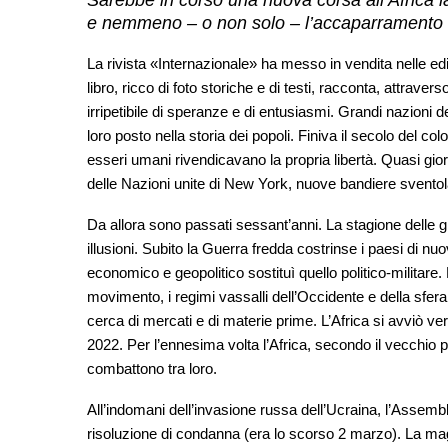
Sarebbe in corso una nuova corsa all’Africa la 
e nemmeno – o non solo – l’accaparramento 
La rivista «Internazionale» ha messo in vendita nelle edic
libro, ricco di foto storiche e di testi, racconta, attraver
irripetibile di speranze e di entusiasmi. Grandi nazioni de
loro posto nella storia dei popoli. Finiva il secolo del c
esseri umani rivendicavano la propria libertà. Quasi gi
delle Nazioni unite di New York, nuove bandiere svent
Da allora sono passati sessant’anni. La stagione delle g
illusioni. Subito la Guerra fredda costrinse i paesi di n
economico e geopolitico sostituì quello politico-militare. P
movimento, i regimi vassalli dell’Occidente e della sfera
cerca di mercati e di materie prime. L’Africa si avviò ver
2022. Per l’ennesima volta l’Africa, secondo il vecchio p
combattono tra loro.
All’indomani dell’invasione russa dell’Ucraina, l’Assemb
risoluzione di condanna (era lo scorso 2 marzo). La ma