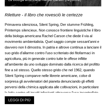
Riletture - Il libro che rovesciò le certezze
Primavera silenziosa, Silent Spring, Der stumme Frühling,
Printemps silencieux. Non conosce frontiere linguistiche il libro
della biologa americana Rachel Carson che diede il via al
movimento ambientalista. Quel saggio compie sessant’anni e
davvero non li dimostra. In patria e altrove continua a lanciare il
suo grido d’allarme contro l’uso scriteriato dei fitofarmaci in
agricoltura, più in generale contro tutte le offese inflitte
all’ambiente da uno sviluppo dominato dalla ricerca del profitto
fine a sé stesso. Quello stesso grido che nel 1962, quando
Silent Spring comparve nelle librerie americane, colse di
sorpresa gli avvelenatori del pianeta denunciando gli effetti
perversi della chimica applicata alle coltivazioni, in particolare
la lotta contro gli insetti infestanti attraverso l’uso incontrollato
del DDT.
LEGGI DI PIÙ
Aggredita da un tumore, Rachel Carson morì non ancora