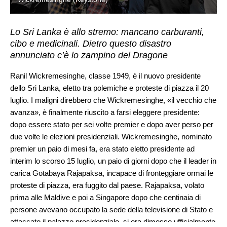
Lo Sri Lanka è allo stremo: mancano carburanti,
cibo e medicinali. Dietro questo disastro
annunciato c’è lo zampino del Dragone
Ranil Wickremesinghe, classe 1949, è il nuovo presidente
dello Sri Lanka, eletto tra polemiche e proteste di piazza il 20
luglio. I maligni direbbero che Wickremesinghe, «il vecchio che
avanza», è finalmente riuscito a farsi eleggere presidente:
dopo essere stato per sei volte premier e dopo aver perso per
due volte le elezioni presidenziali. Wickremesinghe, nominato
premier un paio di mesi fa, era stato eletto presidente ad
interim lo scorso 15 luglio, un paio di giorni dopo che il leader in
carica Gotabaya Rajapaksa, incapace di fronteggiare ormai le
proteste di piazza, era fuggito dal paese. Rajapaksa, volato
prima alle Maldive e poi a Singapore dopo che centinaia di
persone avevano occupato la sede della televisione di Stato e
attaccato il palazzo presidenziale, si era dimesso ufficialmente