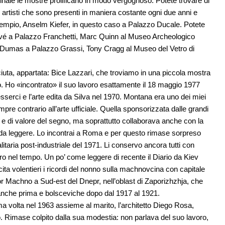
nnale le mostre prolificano in modo vergognoso. Potete trovare di
no artisti che sono presenti in maniera costante ogni due anni e
esempio, Anselm Kiefer, in questo caso a Palazzo Ducale. Potete
lavé a Palazzo Franchetti, Marc Quinn al Museo Archeologico
 Dumas a Palazzo Grassi, Tony Cragg al Museo del Vetro di
iuta, appartata: Bice Lazzari, che troviamo in una piccola mostra
o. Ho «incontrato» il suo lavoro esattamente il 18 maggio 1977
serci e l’arte edita da Silva nel 1970. Montana era uno dei miei
sempre contrario all’arte ufficiale. Quella sponsorizzata dalle grandi
à e di valore del segno, ma soprattutto collaborava anche con la
le da leggere. Lo incontrai a Roma e per questo rimase sorpreso
alitaria post-industriale del 1971. Li conservo ancora tutti con
ietro nel tempo. Un po’ come leggere di recente il Diario da Kiev
ta volentieri i ricordi del nonno sulla machnovcina con capitale
or Machno a Sud-est del Dnepr, nell’oblast di Zaporizhzhja, che
 bianche prima e bolsceviche dopo dal 1917 al 1921.
a volta nel 1963 assieme al marito, l’architetto Diego Rosa,
 Rimase colpito dalla sua modestia: non parlava del suo lavoro,