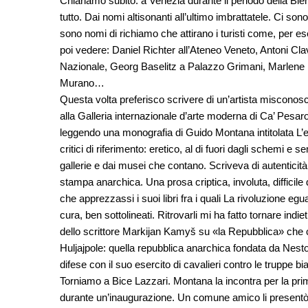
Chiariamo subito: a Venezia durante il periodo della Bie
tutto. Dai nomi altisonanti all’ultimo imbrattatele. Ci so
sono nomi di richiamo che attirano i turisti come, per 
poi vedere: Daniel Richter all’Ateneo Veneto, Antoni C
Nazionale, Georg Baselitz a Palazzo Grimani, Marlene
Murano…
Questa volta preferisco scrivere di un’artista misconosc
alla Galleria internazionale d’arte moderna di Ca’ Pesar
leggendo una monografia di Guido Montana intitolata L’es
critici di riferimento: eretico, al di fuori dagli schemi e 
gallerie e dai musei che contano. Scriveva di autenticit
stampa anarchica. Una prosa criptica, involuta, diffici
che apprezzassi i suoi libri fra i quali La rivoluzione egu
cura, ben sottolineati. Ritrovarli mi ha fatto tornare ind
dello scrittore Markijan Kamyš su «la Repubblica» che ci
Huljajpole: quella repubblica anarchica fondata da Nest
difese con il suo esercito di cavalieri contro le truppe
Torniamo a Bice Lazzari. Montana la incontra per la prim
durante un’inaugurazione. Un comune amico li presentò.