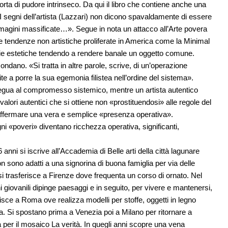
sorta di pudore intrinseco. Da qui il libro che contiene anche una
 «I segni dell’artista (Lazzari) non dicono spavaldamente di essere
mmagini massificate…». Segue in nota un attacco all’Arte povera
e tendenze non artistiche proliferate in America come la Minimal
egorie estetiche tendendo a rendere banale un oggetto comune.
ndano. «Si tratta in altre parole, scrive, di un’operazione
e a porre la sua egemonia filistea nell’ordine del sistema».
egua al compromesso sistemico, mentre un artista autentico
lori autentici che si ottiene non «prostituendosi» alle regole del
 affermare una vera e semplice «presenza operativa».
gni «poveri» diventano ricchezza operativa, significanti,
nni si iscrive all’Accademia di Belle arti della città lagunare
on sono adatti a una signorina di buona famiglia per via delle
 si trasferisce a Firenze dove frequenta un corso di ornato. Nel
 giovanili dipinge paesaggi e in seguito, per vivere e mantenersi,
risce a Roma ove realizza modelli per stoffe, oggetti in legno
osa. Si spostano prima a Venezia poi a Milano per ritornare a
per il mosaico La verità. In quegli anni scopre una vena