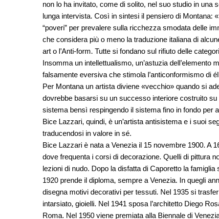
non lo ha invitato, come di solito, nel suo studio in una 
lunga intervista. Così in sintesi il pensiero di Montana:
“poveri” per prevalere sulla ricchezza smodata delle i
che considera più o meno la traduzione italiana di alcun
art o l’Anti-form. Tutte si fondano sul rifiuto delle cat
Insomma un intellettualismo, un’astuzia dell’elemento mo
falsamente eversiva che stimola l’anticonformismo di élit
Per Montana un artista diviene «vecchio» quando si ad
dovrebbe basarsi su un successo interiore costruito su va
sistema bensì respingendo il sistema fino in fondo per
Bice Lazzari, quindi, è un’artista antisistema e i suoi se
traducendosi in valore in sé.
Bice Lazzari è nata a Venezia il 15 novembre 1900. A 16 a
dove frequenta i corsi di decorazione. Quelli di pittura n
lezioni di nudo. Dopo la disfatta di Caporetto la famiglia
1920 prende il diploma, sempre a Venezia. In quegli anni
disegna motivi decorativi per tessuti. Nel 1935 si trasfe
intarsiato, gioielli. Nel 1941 sposa l’architetto Diego R
Roma. Nel 1950 viene premiata alla Biennale di Venezia 