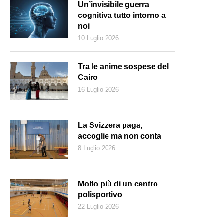
Un’invisibile guerra
cognitiva tutto intorno a
noi
10 Luglio 2026
Tra le anime sospese del
Cairo
16 Luglio 2026
La Svizzera paga,
accoglie ma non conta
8 Luglio 2026
ce Lazzari, Superfici e segni n. 1, 1973- 1974, Acrilico su tela (Collezio
Molto più di un centro
polisportivo
22 Luglio 2026