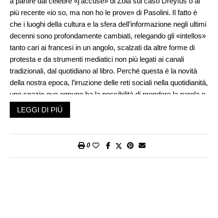
a partire dal celebre «j’accuse» di Zola sul caso Dreyfus o al
più recente «io so, ma non ho le prove» di Pasolini. Il fatto è
che i luoghi della cultura e la sfera dell’informazione negli ultimi
decenni sono profondamente cambiati, relegando gli «intellos»
tanto cari ai francesi in un angolo, scalzati da altre forme di
protesta e da strumenti mediatici non più legati ai canali
tradizionali, dal quotidiano al libro. Perché questa è la novità
della nostra epoca, l’irruzione delle reti sociali nella quotidianità,
uno spazio ove ognuno ha la possibilità di prendere la parola e
quindi di esprimersi (su tutto e spesso contro tutti). Siamo al
LEGGI DI PIÙ
massimo della democraticità, se vogliamo, ma anche al
massimo della confusione. Non per nulla l’esplosione delle Reti
(Facebook, Instagram, Twitter eccetera) ha consentito una
0
parallela propagazione di notizie false. Anche i siti seri e
organizzati scientificamente, che pure per fortuna esistono,
faticano a farsi largo nel sabba delle fandonie e delle
dissimulazioni.
La propaganda è sempre esistita; ha accompagnato e sorretto