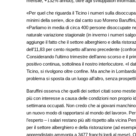
mensile, +132% annuo), oltre agli sviluppatori informatic
«Per quel che riguarda il Ticino i numeri sulla disoccupaz
minimi della serie», dice dal canto suo Moreno Baruffini, 
«Parliamo in media di circa 400 persone disoccupate negl
naturale variazione stagionale (in inverno i numeri salgo
aggiunge il fatto che il settore alberghiero e della ristor
dell’11,83 per cento rispetto all’anno precedente (confron
Considerando l’ultimo trimestre dell’anno scorso e il prim
positivo continua, sottolinea il nostro interlocutore. «I 
Ticino, si rivolgono oltre confine. Ma anche in Lombardia
problema si sposta da un luogo all’altro, senza prospettiv
Baruffini osserva che quelli dei settori citati sono mesti
più con interesse a causa delle condizioni non proprio ideal
settimana occupati. Non credo che ai giovani manchino lo
un nuovo modo di rapportarsi al mondo del lavoro». Per q
l’esperto – i salari restano più alti rispetto alla vicina P
per il settore alberghiero e della ristorazione (ad esempi
apprendistato ammonta a 3477 franchi lordi al mese). Qu