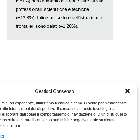
6,57%) però aumento alla voce altre attività
professionali, scientifiche e tecniche
(+13,8%). Infine nel settore dell’istruzione i
frontalieri sono calati (–1,28%).
Gestisci Consenso
le migliori esperienze, utilizziamo tecnologie come i cookie per memorizzare
 alle informazioni del dispositivo. Il consenso a queste tecnologie ci
i elaborare dati come il comportamento di navigazione o ID unici su questo
consentire o ritirare il consenso può influire negativamente su alcune
MIGROS TICINO
he e funzioni.
MIGROS
izi