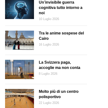
Un’invisibile guerra
cognitiva tutto intorno a
noi
10 Luglio 2026
Tra le anime sospese del
Cairo
16 Luglio 2026
La Svizzera paga,
accoglie ma non conta
8 Luglio 2026
gana di Chiasso. L’Italia è il paese da cui per tradizione arriva buona 
lla ristorazione (Keystone)
Molto più di un centro
polisportivo
22 Luglio 2026