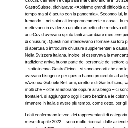
Cuochi, camerieri e capi sala mancano anche in Svizzera
GastroSuisse, dichiarava: «Abbiamo grandi difficoltà a tro
tempo ma si è acuito con la pandemia». Secondo lui, la l
frenando – nei salariati temporaneamente a casa – la m
mettevano in evidenza un altro aspetto che rendeva diffic
anti-Covid avevano spinto tanti a cambiare mestiere per 
di chiusura). Questi non intendevano ritornare sui loro p
di apertura o introdurre chiusure supplementari a caus
Nella Svizzera italiana, inoltre, si osservava la mancanza
tradizione arriva buona parte del personale del settore al
– sottolineava GastroTicino – si sono accorti che con le r
avevano bisogno e per questo hanno proceduto ad adegu
«Azione» Gabriele Beltrami, direttore di GastroTicino, 
molti che – oltre al ristorante oppure all’albergo – ci sono 
frontalieri, si aggiungono oggi il caro benzina e le colonn
rimanere in Italia e avere più tempo, come detto, per gli 
I dati confermano le voci dei rappresentanti di categoria. 
mese di aprile 2022 – sono molto ricercati dalle aziende 