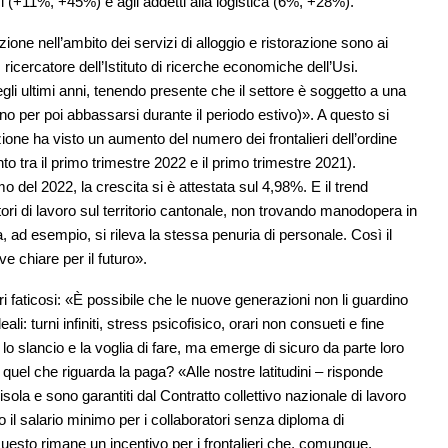
i (+11%, +45%) e agli addetti alla logistica (6%, +28%).
ione nell’ambito dei servizi di alloggio e ristorazione sono ai
ricercatore dell’Istituto di ricerche economiche dell’Usi.
i ultimi anni, tenendo presente che il settore è soggetto a una
no per poi abbassarsi durante il periodo estivo)». A questo si
azione ha visto un aumento del numero dei frontalieri dell’ordine
to tra il primo trimestre 2022 e il primo trimestre 2021).
o del 2022, la crescita si è attestata sul 4,98%. E il trend
datori di lavoro sul territorio cantonale, non trovando manodopera in
, ad esempio, si rileva la stessa penuria di personale. Così il
e chiare per il futuro».
eri faticosi: «È possibile che le nuove generazioni non li guardino
i: turni infiniti, stress psicofisico, orari non consueti e fine
 slancio e la voglia di fare, ma emerge di sicuro da parte loro
uel che riguarda la paga? «Alle nostre latitudini – risponde
enisola e sono garantiti dal Contratto collettivo nazionale di lavoro
o il salario minimo per i collaboratori senza diploma di
esto rimane un incentivo per i frontalieri che, comunque,