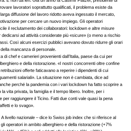
. E non da ieri. Già un anno fa Casimir Platzer, presidente di
vare lavoratori soprattutto qualificati, il problema esiste da
arga diffusione del lavoro ridotto aveva ingessato il mercato,
otivazione per cercare un nuovo impiego. Gli operatori
ile il reclutamento dei collaboratori: lockdown e altre misure
dedicarsi ad attività considerate più «sicure» (o meno a rischio
assi. Così alcuni esercizi pubblici avevano dovuto ridurre gli orari
a della mancanza di personale.
 di chef e camerieri provenienti dall’Italia, paese da cui per
berghiero e della ristorazione. «I nostri concorrenti oltre confine
etribuzioni offerte faticavano a reperire i dipendenti di cui
amenti salariali». La situazione non è cambiata, dice ad
«anche perché la pandemia con i vari lockdown ha fatto scoprire a
la vita privata, la famiglia e il tempo libero. Inoltre, per i
e per raggiungere il Ticino. Fatti due conti vale quasi la pena
affetti e lo svago».
A livello nazionale – dice lo Swiss job index che si riferisce al
gli operatori in ambito alberghiero e della ristorazione (+7%