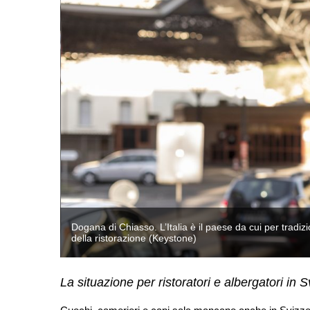
erghiero e
Dogana di Chiasso. L’Italia è il paese da cui per tradi
della ristorazione (Keystone)
La situazione per ristoratori e albergatori in 