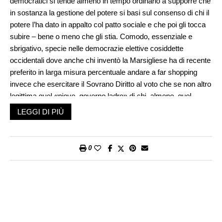
democratici si tende almeno in tempo ordinario a supporre che
in sostanza la gestione del potere si basi sul consenso di chi il
potere l’ha dato in appalto col patto sociale e che poi gli tocca
subire – bene o meno che gli stia. Comodo, essenziale e
sbrigativo, specie nelle democrazie elettive cosiddette
occidentali dove anche chi inventò la Marsigliese ha di recente
preferito in larga misura percentuale andare a far shopping
invece che esercitare il Sovrano Diritto al voto che se non altro
legittima quel «piove, governo ladro» di chi, almeno, quel
governo non ha votato. «Tanto non cambia nulla» – e speriamo
LEGGI DI PIÙ
che sia così. Meno in salita, invece, il percorso di chi ritiene
che l’Autorità, la Sovranità, il Potere abbiano come fonte ultima
di legittimazione la stessa divinità. Un’idea forte, radicata,
0
strutturata e strutturante fin da quando l’ineguaglianza sociale
(necessaria? Inevitabile? Fondata biologicamente?) non ha
fatto preferire la fiction narrativa degli Antenati prima, poi dei
Capi quindi dei Re Imperatori – tutti più o meno con un piede
se non due nell’Aldilà per farci rigare dritto – all’idea di una
guerra di tutti contro tutti secondo la lezione, cinica forse ma