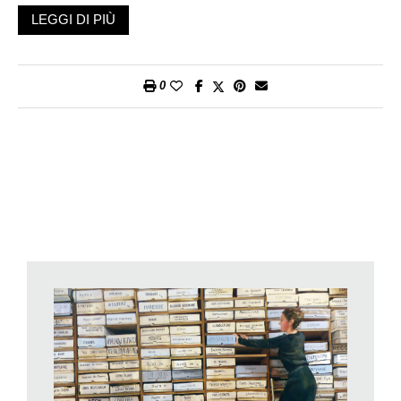
dall’architetto Klaus Schuwerk come un parallelepipedo di
LEGGI DI PIÙ
pietra da cui ne emerge un altro di vetro che la notte s’illumina.
Linee sobrie in stile scandinavo per un’istituzione nata dalla
fusione di cinque precedenti musei di arte, architettura e
0
design. Una struttura espositiva su tre piani che – con 90 sale,
15’000 opere d’arte (dipinti, disegni, incisioni, sculture) e decine
di migliaia di manufatti – s’impone come la maggiore istituzione
culturale del Nord Europa, con collezioni permanenti ma
dinamiche di mole antologica. Il primo piano è un percorso
temporale tra cultura e vita norvegese con arte sacra, arazzi,
ceramiche, mobili, oggetti, ricostruzioni di interni dalle
classiche magioni borghesi al design democratico del
Novecento, fino agli abiti: foto e filmati contestualizzano
l’epoca. Nonché una gipsoteca con copie in gesso –
provenienti da Italia, Francia e Germania – di statue classiche
greche e romane acquistate nell’Ottocento per uso didattico.
Il secondo piano spazia nella creatività norvegese con opere di
artisti finora mai esposti, a fianco dei più noti Munch e