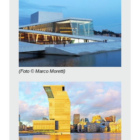
fino a una rassegna di impressionisti con tele di Van Gogh,
Cezanne, Gauguin. Ma anche del romanticismo francese con
lavori di Courbet e Delacroix. Dipinti espressionisti di Picasso
e Modigliani. Molto spazio all’arte moderna: una sala è
dedicata all’ Arte povera. E plastici di progetti di architettura e
urbanistica.
Il terzo piano, con terrazza panoramica su città e fiordo, è
votato all’arte pop locale. È aperto dal dipinto di Lena Trydal
che raffigura la famiglia reale norvegese col re in ciabatte e
(Foto © Marco Moretti)
canottiera, la regina al cellulare e la principessa con una
sigaretta in mano. Quel che altrove sarebbe lesa maestà, a
Oslo è un manifesto dell’
understatement
scandinavo,
rappresentazione dei monarchi come comuni mortali,
d’altronde qui si possono incontrare i membri della real casa a
passeggio tra le vie della città.
Il Museo Nazionale è lo specchio della società norvegese. In
uno dei Paesi più avanzati per parità dei sessi, sono donne a