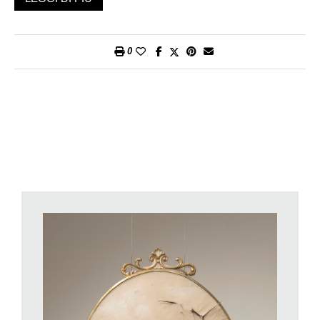
politiche identitarie delle donne.
Nata ad Agrigento nel 1981, Giambrone vive e lavora tra Roma
e Londra ed è intenta da anni a indagare con linguaggi
0
differenti, che spaziano dalla performance all’installazione,
dalla scultura al video, le relazioni umane e sociali,
focalizzando la sua attenzione sui rapporti di potere fondati sul
genere. Con un approccio tanto radicale quanto poetico,
l’artista è capace di cogliere con intuito e raffinatezza le
intricate dinamiche interpersonali, tracciando un percorso che
stimola la riflessione sui ruoli e sulle responsabilità di ciascun
individuo.
La tua ricerca pone particolare attenzione sui temi
dell’addomesticamento e dei rapporti di potere. A quale
forma di assoggettamento fai riferimento con i tuoi lavori?
Mi occupo delle forme di assoggettamento meno esplicite, più
sotterranee, quelle che non si possono stigmatizzare con
facilità e che proprio per questo risultano più efficaci sul lungo
termine e più difficili da debellare. Spesso non sono
visibilmente riconoscibili perché si manifestano attraverso