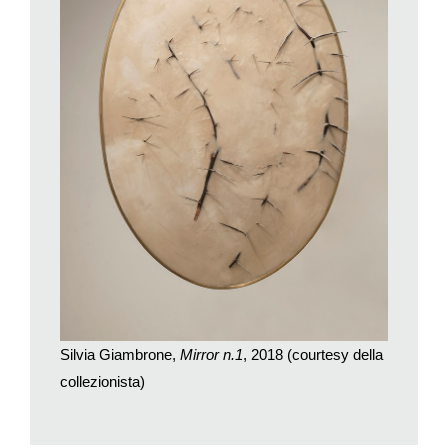
sottili modalità di persuasione che si instaurano soprattutto
nella sfera privata, anche se poi acquistano una valenza
universale. A queste forme di assoggettamento non sfugge
nessuno, indipendentemente dal contesto sociale e dalla
cultura.
L’ambiente domestico è il luogo d’elezione di questi
conflitti di potere, tanto che nella performance
Nobody’s
Room
fai una sorta di parallelismo tra la guerra vera e
propria e le dinamiche relazionali che si consolidano nella
sfera casalinga. Spesso, poi, nelle tue opere sono
protagonisti oggetti e mobili quali testiere del letto,
specchi, lenzuola, tappeti, posate… Cosa rappresentano
per te gli oggetti che popolano la casa?
Definisco le cose che utilizzo per le mie opere «oggetti
Silvia Giambrone,
Mirror n.1
, 2018 (courtesy della
traditori», ovvero oggetti che nel momento in cui abbandonano
collezionista)
la funzione che noi tradizionalmente gli abbiamo attribuito ci
danno un’occasione di riflessione e di resistenza. Quando per
esempio metto al posto del vetro di uno specchio della cera