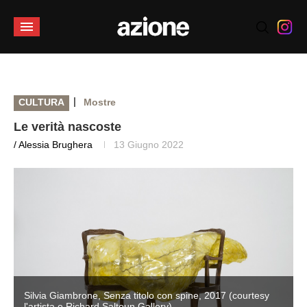
|
CULTURA
Mostre
Le verità nascoste
/ Alessia Brughera
13 Giugno 2022
Silvia Giambrone, Senza titolo con spine, 2017 (courtesy
l'artista e Richard Saltoun Gallery)