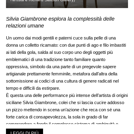
Silvia Giambrone esplora la complessità delle
relazioni umane
Un uomo dai modi gentili e paterni cuce sulla pelle di una
donna un colletto ricamato: con due punti di ago e filo imbastiti
ai lati della gola, salda al suo corpo uno degli oggetti più
emblematici di una tradizione tanto familiare quanto
oppressiva, simbolo da una parte di un pregevole sapere
artigianale prettamente femminile, metafora dall’altra della
sottomissione ai codici di una cultura di genere radicati nel
tempo e difficili da estirpare.
È questa una delle performance più intense dell’artista di origini
siciliane Silvia Giambrone, colei che si lascia cucire addosso
un pizzo mettendo in scena un’azione che reca con sé una
forte carica di consapevolezza, la sola in grado di far
comprendere a fondo il complesso sistema di ambiguità e
pregiudizi che permea la società e di portare a riedificare le
LEGGI DI PIÙ