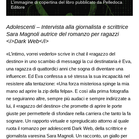
L’immagine di copertina del libro pubblicato da Pelledoca
Editore
Adolescenti – Intervista alla giornalista e scrittrice
Sara Magnoli autrice del romanzo per ragazzi
<i>Dark Web</i>
«L’intimo, vorrei vederlo» scrive in chat il «ragazzo del
destino» in uno scambio di messaggi la cui destinataria è Eva,
una ragazza di quattordici anni che sogna di diventare una
influencer. Ed Eva confessa a sé stessa la sua incapacità nel
resistere alla tentazione: «Una forza misteriosa spinge la mia
mano ad aprire la zip della felpa». E così alla prima fotografia
ne seguiranno altre, sempre più audaci e sempre indirizzate a
lui, il «ragazzo del destino» che promette di aprire le porte
giuste per permetterle di sfondare nella carriera che tanto la fa
sognare. Un rapporto virtuale e spregiudicato attorno al quale
ruota il romanzo per adolescenti Dark Web, della scrittrice e
giornalista varesina Sara Magnoli. Un racconto, un giallo per