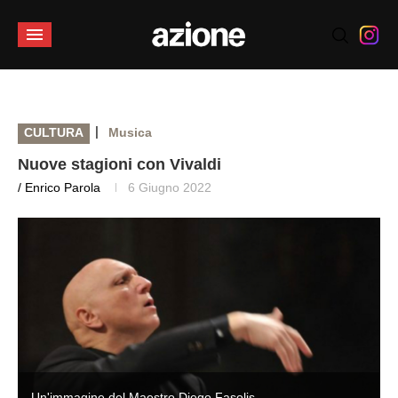
|
CULTURA
Musica
Nuove stagioni con Vivaldi
/ Enrico Parola
6 Giugno 2022
Un'immagine del Maestro Diego Fasolis