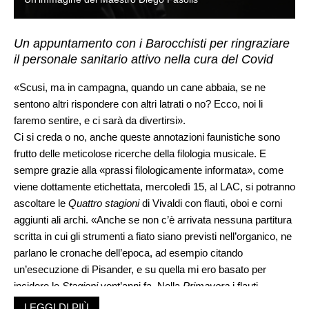
Un appuntamento con i Barocchisti per ringraziare
il personale sanitario attivo nella cura del Covid
«Scusi, ma in campagna, quando un cane abbaia, se ne
sentono altri rispondere con altri latrati o no? Ecco, noi li
faremo sentire, e ci sarà da divertirsi».
Ci si creda o no, anche queste annotazioni faunistiche sono
frutto delle meticolose ricerche della filologia musicale. E
sempre grazie alla «prassi filologicamente informata», come
viene dottamente etichettata, mercoledì 15, al LAC, si potranno
ascoltare le
Quattro stagioni
di Vivaldi con flauti, oboi e corni
aggiunti ali archi. «Anche se non c’è arrivata nessuna partitura
scritta in cui gli strumenti a fiato siano previsti nell’organico, ne
parlano le cronache dell’epoca, ad esempio citando
un’esecuzione di Pisander, e su quella mi ero basato per
incidere le
Stagioni
vent’anni fa. Nella
Primavera
i flauti
raddoppiano i violini, tanto nella celebre melodia d’apertura
LEGGI DI PIÙ