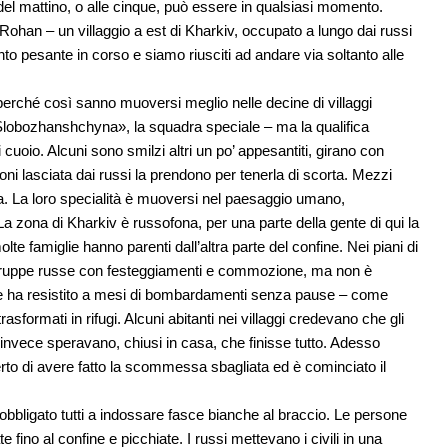
e del mattino, o alle cinque, può essere in qualsiasi momento.
ohan – un villaggio a est di Kharkiv, occupato a lungo dai russi
o pesante in corso e siamo riusciti ad andare via soltanto alle
i perché così sanno muoversi meglio nelle decine di villaggi
Slobozhanshchyna», la squadra speciale – ma la qualifica
cuoio. Alcuni sono smilzi altri un po’ appesantiti, girano con
i lasciata dai russi la prendono per tenerla di scorta. Mezzi
na. La loro specialità è muoversi nel paesaggio umano,
. La zona di Kharkiv è russofona, per una parte della gente di qui la
e famiglie hanno parenti dall’altra parte del confine. Nei piani di
 truppe russe con festeggiamenti e commozione, ma non è
e e ha resistito a mesi di bombardamenti senza pause – come
rasformati in rifugi. Alcuni abitanti nei villaggi credevano che gli
ri invece speravano, chiusi in casa, che finisse tutto. Adesso
to di avere fatto la scommessa sbagliata ed è cominciato il
obbligato tutti a indossare fasce bianche al braccio. Le persone
 fino al confine e picchiate. I russi mettevano i civili in una