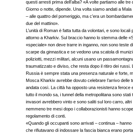
questi arresti prima dell’alba? «A volte partiamo alle tr
Giorno o notte, dipende. Una volta siamo andati a Mala R
– alle quattro del pomeriggio, ma c’era un bombardament
due del mattino».
L’unità di Roman è fatta tutta da volontari, e sono local
attorno a Kharkiv. Sul braccio hanno lo stemma delle «
«speciale» non deve trarre in inganno, non sono teste di 
scarpe da ginnastica e se vedono una scatola di munizion
poliziotti, mezzi militari, alcuni usano un passamontag
traumatizzato e diviso, che resta dopo il ritiro dei russi
Russia è sempre stata una presenza naturale e forte, molt
Mosca Kharkiv avrebbe dovuto celebrare l’arrivo delle
andata così. La città ha opposto una resistenza feroc
tutto il mondo sa, i tunnel della metropolitana sono stati t
invasori avrebbero vinto e sono saliti sul loro carro, alt
nemmeno tre mesi dopo i collaborazionisti hanno scoper
regolamento di conti.
«Quando gli occupanti sono arrivati – continua – hanno 
che rifiutavano di indossare la fascia bianca erano portate