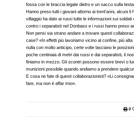
fossa con le braccia legate dietro e un sacco sulla testa,
Hanno preso tutti i giovani attorno ai trent’anni, alcuni li h
villaggio ha dato ai russi tutte le informazioni sui solda
contro i separatisti nel Donbass e i russi hanno preso a
Non pensi sia strano andare a trovare questi collaborazion
case? «In effetti più lavoriamo vicino al confine, più alta è 
nulla con molto anticipo, certe volte lasciano le posizion
poche centinaia di metri dai russi e dai separatisti, il n
finiamo in mezzo. Gli scontri possono essere brevi o lun
munizioni possibile quando andiamo a prendere qualcun
E cosa ne fate di questi collaborazionisti? «Li consegna
fare, ma non è affar mio».
0