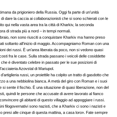
mana da prigioniero della Russia. Oggi fa parte di un’unità
di dare la caccia ai collaborazionisti che si sono schierati con le
o qui nella vasta area tra la città di Kharkiv, la seconda
ora di strada più a nord – in tempi normali.
 febbraio, non sono riusciti a conquistare Kharkiv ma hanno preso
o ritirati soltanto all’inizio di maggio. Accompagniamo Roman con una
ioni dei russi. È un’area liberata da poco, non si vedono quasi
osti fra le case. Sulla strada passano i veicoli delle cosiddette
che è diventato celebre in passato per le sue posizioni di
l’acciaieria Azovstal di Mariupol.
d’artiglieria russi, un proiettile ha colpito un tratto di gasdotto che
zo a una nebbiolina bianca. A metà del giro con Roman e i suoi
e si sente il fischio. È una situazione di quasi liberazione, non del
sti, quindi le persone che accusate di avere lavorato al fianco
convincere gli abitanti di questo villaggio ad appoggiare i russi.
i filogovernativi sono nazisti, che a Kharkiv ci sono i nazisti e
biamo presi alle cinque di questa mattina, a casa loro». Fate sempre