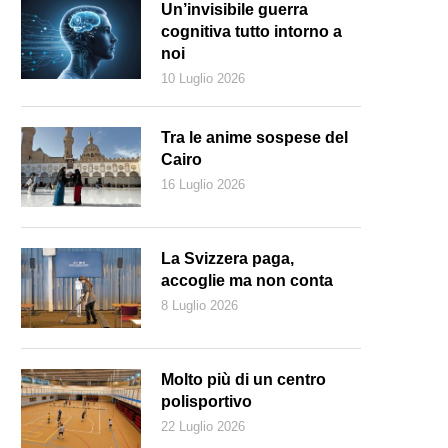
Un’invisibile guerra
cognitiva tutto intorno a
noi
10 Luglio 2026
Tra le anime sospese del
Cairo
16 Luglio 2026
La Svizzera paga,
accoglie ma non conta
8 Luglio 2026
eppur fra sporadici bombardamenti, Kharkiv riprende a vivere, ma si fan
Keystone)
Molto più di un centro
polisportivo
22 Luglio 2026