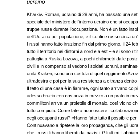
ucraino
Kharkiv. Roman, ucraino di 28 anni, ha passato una setti
speciale del ministero dell’interno ucraino che si occupa 
truppe russe durante l’occupazione. Non è un fatto insolit
dell’Ucraina per popolazione, e il confine russo circa un’
I russi hanno fatto irruzione fin dal primo giorno, il 24
tutto il territorio nei dintorni a nord e a est – e si son
pattuglia a Ruska Lozova, a pochi chilometri dalle posiz
civili e in compenso si vedono i soldati ucraini, seminasc
unità Kraken, sono una costola di quel reggimento Azov 
ultradestra e poi per la sua resistenza a oltranza dentro 
Il tetto di una casa è in fiamme, ogni tanto arrivano colpi 
adesso brucia con costanza in mezzo a un prato in mez
commilitoni arriva un proiettile di mortaio, così vicino ch
tutto compiuta. Come fate a riconoscere i collaborazioni
degli occupanti russi? «Hanno fatto tutto il possibile per 
Continuavano a ripetere la loro propaganda, che gli ucrain
che i russi li hanno liberati dai nazisti. Gli ultimi li ab