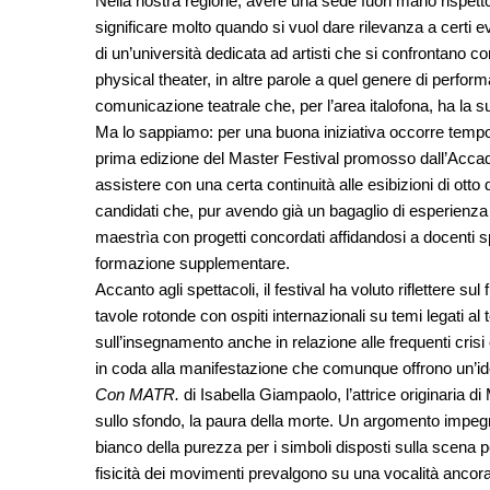
Nella nostra regione, avere una sede fuori mano rispetto
significare molto quando si vuol dare rilevanza a certi e
di un’università dedicata ad artisti che si confrontano c
physical theater, in altre parole a quel genere di perfo
comunicazione teatrale che, per l’area italofona, ha la s
Ma lo sappiamo: per una buona iniziativa occorre tempo
prima edizione del Master Festival promosso dall’Accad
assistere con una certa continuità alle esibizioni di otto
candidati che, pur avendo già un bagaglio di esperienza 
maestrìa con progetti concordati affidandosi a docenti sp
formazione supplementare.
Accanto agli spettacoli, il festival ha voluto riflettere 
tavole rotonde con ospiti internazionali su temi legati al 
sull’insegnamento anche in relazione alle frequenti cris
in coda alla manifestazione che comunque offrono un’idea 
Con MATR.
di Isabella Giampaolo, l’attrice originaria d
sullo sfondo, la paura della morte. Un argomento impegna
bianco della purezza per i simboli disposti sulla scena p
fisicità dei movimenti prevalgono su una vocalità ancor