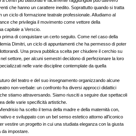
 a centri più blasonati e facilmente raggiungibili può davvero
venti che hanno un carattere inedito. Soprattutto quando si tratta
on un ciclo di formazione teatrale professionale. Alludiamo al
rmance che privilegia il movimento come vettore della
ua capitale a Verscio.
 prima di conquistare un certo seguito. Come nel caso della
emia Dimitri, un ciclo di appuntamenti che ha permesso di poter
 dottorandi. Una prova pubblica scelta per chiudere il cerchio su
nel settore, per alcuni semestri decidono di perfezionare la loro
ecializzati nelle varie discipline contemplate da quella
sul futuro del teatro e del suo insegnamento organizzando alcune
teatro non-verbale: un confronto fra diversi approcci didattici
i che stiamo attraversando. Siamo riusciti a seguire due spettacoli
delle varie specificità artistiche.
i Mendrisio ha scelto il tema della madre e della maternità con,
tivo e sviluppato con un bel senso estetico attorno all’iconico
er vestire un progetto in cui una studiata eleganza con la giusta
a da impostare.