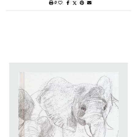
0
La prospettiva narrativa, in prima persona in entrambi i
racconti, gioca un ruolo fondamentale nel rendere l’assurdo
tragico della guerra, che lo sguardo dei due bambini restituisce
con acuta e non scontata immediatezza. Magda ci fa sentire
quelle sirene «che sembravano lupi» e che la fanno balzare
fuori dal letto, quasi in automatico, «la testa ancora lontana», e
precipitarsi giù per le scale, con la mamma e gli altri vicini,
verso la cantina, dove notte dopo notte si crea un piccolo
microcosmo di varia umanità, tra le paure, le parole, gli odori
del secchio per i bisogni corporali, i rumori delle bombe. Lei si
porta un quadernetto come talismano della memoria, per
ricordare meglio le cose, anche se scriverci era impossibile,
per via della luce fioca. E la sua memoria di bambina ci
restituisce personaggi vividi, come il vecchio Signor Satta,
burbero e svanito, con cui instaura un rapporto speciale; o la
signorina De Lellis, modista in via Po e «sempre perfetta,
sempre impettita perfino sulla panca della cantina». Dopo le
cantine, non più sicure, c’è il ricovero pubblico cittadino, che