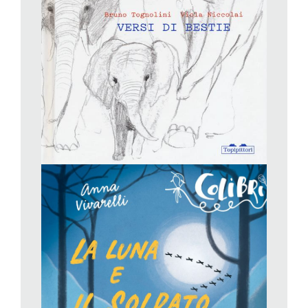
ospitava duemilacinquecento persone, e che per raggiungerlo
bisognava «correre per un bel pezzo di strada», e dopo ancora
lo sfollamento in campagna, scenario in cui si conclude il
primo racconto, «La luna», e si apre il secondo, «Il soldato».
Qui il protagonista è Gabriele, che scopre nel bosco un soldato
disertore tedesco e coraggiosamente decide di non fare finta di
niente. La scelta di Gabriele sarà la «più tortuosa» e se la
assumerà responsabilmente, perfetta metafora di quella legna
che si carica sulle spalle. Ma solo così egli potrà dire di avere
fatto «la propria parte».
Bruno Tognolini – Viola Niccolai,
Versi di bestie
,
Topipittori (Per tutti)
Non ci sarebbero parole per descrivere questo libro splendido.
Anzi non ci sono, perché questo è un libro non da descrivere,
e neanche propriamente da leggere. Questo è un libro da
ascoltare. Come un concerto, sacro e solenne (ma anche
caldo, leggero, allegro e commovente) di voci animali. Ma non
voci impostate e arroganti di noi animali umani: queste che la
sapienza poetica di Tognolini fa sgorgare dalle pagine sono