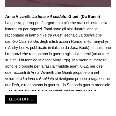
Anna Vivarelli,
La luna e il soldato
, Giunti (Da 9 anni)
La guerra, purtroppo, è argomento più che mai richiesto nella
letteratura per ragazzi. Tanti sono gli albi illustrati che la
raccontano ai bambini (e tra questi segnalo
La guerra che
cambiò Città Tonda
, degli artisti ucraini Romana Romanyshyn
e Andry Lesiv, pubblicato in italiano da Jaca Book); e tanti sono
i romanzi che raccontano la guerra agli adolescenti (un autore
su tutti, il britannico Michael Morpurgo). Ma meno numerose
sono le proposte per la fascia «middle age», 8-12, per dire. I
due racconti di Anna Vivarelli che Giunti propone ora nel
volumetto
La luna e il soldato
si rivolgono proprio a ragazzini di
quell’età, e raccontano la guerra – la Seconda guerra mondiale
– dal punto di vista di due bambini, una in città e uno in
campagna: Magda, che passa le notti dei bombardamenti su
LEGGI DI PIÙ
Torino nel rifugio antiaereo; e Gabriele, che andando a
raccogliere legna nei boschi s’imbatte in un soldato tedesco
che ha disertato.