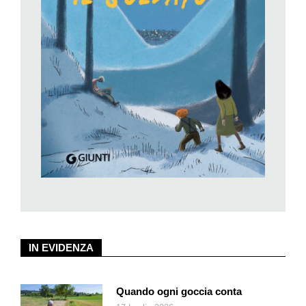
voci primordiali di animali non umani. Versi di bestie, appunto.
Versi nel senso di suoni e versi nel senso di ritmi. Versi poetici
che una metrica precisa tiene insieme, diversa ogni volta:
decasillabi e endecasillabi in marcia, con i «cuori giganti» e i
«piedi pesanti» degli elefanti: «marciano insieme, corrono in
branco / sfilano in fila ma alcuni di fianco…»; o ternari e
ottonari sempre sdruccioli, come «rondine / c’è tanto cielo,
prendine…»; o enjambement che rallentano l’andamento del
«lentissimo bradipo», perché «solo / in un posto bellissimo /
vale / la pena di andarci / solo / in un posto che merita / tempo
/ per arrivarci…» Ma questi non sono che pochi esempi, tratti
da poesie più lunghe, e ce ne sono molte altre. Ogni animale è
reso con un rispetto fraterno e profondo; e l’uomo qui è
l’antagonista, che ammala, distrugge, inseguendo i suoi
demoni di dominio, così come insegue – nella struggente
IN EVIDENZA
poesia Versi di volpe fiamma – la volpe.
Notevoli anche le illustrazioni di Viola Niccolai.
Quando ogni goccia conta