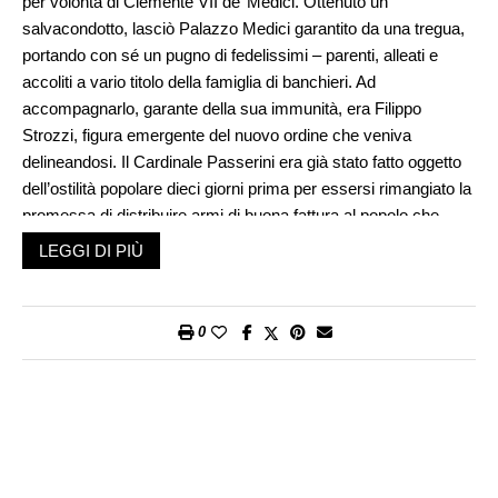
per volontà di Clemente VII de’ Medici. Ottenuto un
salvacondotto, lasciò Palazzo Medici garantito da una tregua,
portando con sé un pugno di fedelissimi – parenti, alleati e
accoliti a vario titolo della famiglia di banchieri. Ad
accompagnarlo, garante della sua immunità, era Filippo
Strozzi, figura emergente del nuovo ordine che veniva
delineandosi. Il Cardinale Passerini era già stato fatto oggetto
dell’ostilità popolare dieci giorni prima per essersi rimangiato la
promessa di distribuire armi di buona fattura al popolo che
intendeva difendere Firenze dalle truppe di Carlo V, le quali
LEGGI DI PIÙ
stavano marciando spedite verso Roma e proprio contro quel
Clemente VII Medici al quale il Cardinale doveva il suo
stipendio. Dei cosiddetti tumulti del venerdì 6 maggio,
0
soppressi senza tanti complimenti dai Lanzichenecchi giurati
al servizio del Papa, una vittima illustre era stato il David di
Michelangelo al quale era stato spezzato un braccio: ma
intanto il Popolo aveva dovuto digerirsela. Il Cardinale forse
intuiva che dietro la scusa di difendere Firenze dall’Impero ci
fosse anche il disegno di un «paghi uno, prendi due»: sventata