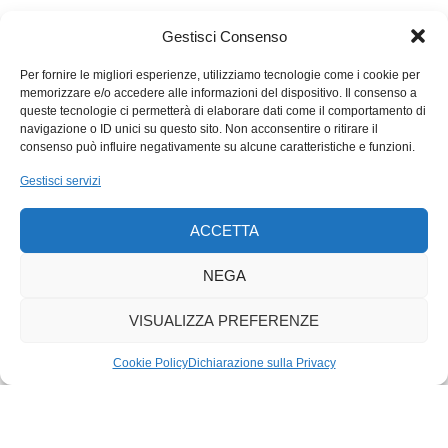
il potere/volere/capacità/carisma di organizzare il lavoro di
milioni fra liberi e schiavi al fine di mettere in atto sistemi di
Gestisci Consenso
irrigazione per i quali una frazione di territorio produce cento
laddove prima produceva cinque è – certo – dio lui stesso. Nei
Per fornire le migliori esperienze, utilizziamo tecnologie come i cookie per
memorizzare e/o accedere alle informazioni del dispositivo. Il consenso a
grandi Imperi l’idea della Sacralità del Sovrano aiuta a
queste tecnologie ci permetterà di elaborare dati come il comportamento di
cementare cento e mille differenze attorno a un concetto che
navigazione o ID unici su questo sito. Non acconsentire o ritirare il
costa poco sforzo e ha tanti vantaggi: in primis Pax Romana.
consenso può influire negativamente su alcune caratteristiche e funzioni.
«Lo Stato sono io» – così Luigi XIV poco prima di essere ahilui
Gestisci servizi
smentito.
Domanda altropologica e forse Confederabile ora che certi
ACCETTA
miei Altropologici amici certo considerano entrare
nell’EuroClub: «Chi è lo Stato? Eccetto Luigi XIV, X, Y. Z. Zar…
NEGA
etc…».
VISUALIZZA PREFERENZE
Cookie Policy
Dichiarazione sulla Privacy