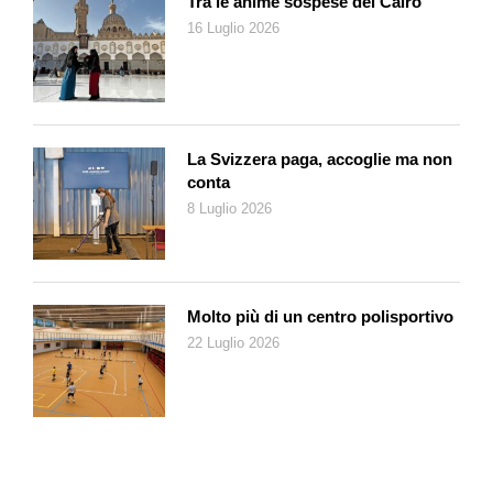
Tra le anime sospese del Cairo
rifiuti per farci inquadrare mentre li riponiamo nei cestini, ci
16 Luglio 2026
faremo riprendere mentre mandiamo bacini alle signore che
multano le auto nei parcheggi blu a tagliando scaduto da 10
secondi. La visita ai musei fa punteggio? E noi, provvisti di
abbonamento, entreremo in tutti quelli aperti e ne usciremo
dopo cinque minuti. Saremo spietati nell’andare in giro a
La Svizzera paga, accoglie ma non
spegnere luci, a chiudere termosifoni. L’adozione dell’app
conta
Honest Turin è volontaria, ci mancherebbe. Abbiamo il diritto di
8 Luglio 2026
essere cittadini virtuosi.
Un altro corrispondente segnala una bellissima notizia: è nata
Hello Barbie! Non è solo una Barbie parlante ma è capace di
fare domande, rispondere e interagire, imparando a
Molto più di un centro polisportivo
riconoscere i gusti della sua padroncina, può raccontare favole
22 Luglio 2026
e barzellette. Nel suo pancino ha un server che contiene 8mila
domande, ricorda quello che piace o non piace a chi l’interpella
e impara ad assecondare le sue inclinazioni. Sono finalmente
cancellate la fatica e la frustrazione spese nel discutere con
chi non la pensa come noi. Per ora Hello Barbie! parla solo in