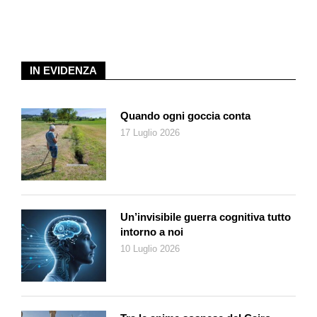
elementari si chiamava Bussone Culasso. Se stavi al tuo
posto senza dare noia ti premiava dandoti un bigliettino con la
scritta Bravo. Con 10 Bravo avevi diritto a portare per tutto il
giorno appesa al petto una coccarda tricolore. Lo sanno tutti:
IN EVIDENZA
per orientare verso il bene una persona, che sia un ragazzo o
un adulto, è molto più efficace premiarla anziché punirla. La
punizione ti sfida a tentare di eluderla, farla franca. Il premio lo
Quando ogni goccia conta
esibisci, te ne fai un vanto».
17 Luglio 2026
Ho desistito, intanto da altri corrispondenti della rete arrivavano
aggiornamenti: sia il Comune di Roma che quello di Bologna
progettavano di munirsi del dispositivo. Ma da una talpa del
Comune abbiamo saputo che la città di Torino arriverà per
prima ad adottare l’app, perché è in perfetta sintonia con il
Un’invisibile guerra cognitiva tutto
nostro ideale di vita.
intorno a noi
Ci sarà tra noi torinesi una gara per arrivare in cima alla
10 Luglio 2026
classifica. Chi ha la fortuna di avere un anziano a portata di
mano se lo porterà in tram per girare la scena di cedergli il
posto, più volte, dal mattino alla sera, camuffandolo.
Foraggeremo ragazzi discoli perché vadano in giro a spargere