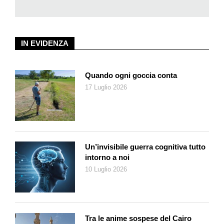
momento, bensì inseguendo un suo personale pantheon di
scrittori forti e non per forza canonici, anzi, aperto persino a
quelli scomparsi da poco o agli autori di un solo libro. Un
atteggiamento, il suo, che noi lettori ticinesi di «Azione»
IN EVIDENZA
dovremmo poter cogliere e apprezzare al volo, poiché è
quanto di più simile alla postura critica e morale di un Giovanni
Quando ogni goccia conta
Orelli, colui che non per nulla, in quarant’anni di peregrinazioni
17 Luglio 2026
letterarie altrettanto vaste e curiose, è stato una sorta di
Manganelli dislocato al di qua del confine.
Bibliografia
Giorgio Manganelli, Concupiscenze librarie, Adelphi, Milano,
2020
Un’invisibile guerra cognitiva tutto
Giorgio Manganelli, Altre concupiscenze, Adelphi, Milano, 2022
intorno a noi
10 Luglio 2026
Tra le anime sospese del Cairo