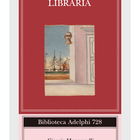
problema, semmai un valore aggiunto: «Se io fossi un
“praziano” (dopo tutto, ho perfino finto di fare l’anglista) sarei,
con queste pagine, del tutto felice; ma non lo sono, e mi chiedo
perché. Mettiamo in conto la mia naturale rozzezza…»
(Concupiscenze librarie, p. 79).
Nel montare questa ricca selezione a due ante, nella quale si
apprezzano gli accostamenti brillanti e gli impliciti e sotterranei
percorsi di lettura, Salvatore Silvano Nigro ha provato a dare
ragione della «fame» di Manganelli, del suo essere onnivoro e
insieme feticista, un librofilo passionale e goloso sin dal primo
contatto (fisico, tattile) con le opere di carta stampata. Si
vedano ad esempio le pagine dedicate alla collana di tascabili
Penguin, oppure alla nuova copertina del Giovane Holden o
ancora alla Parola dipinta di Padre Giovanni Pozzi: «Prima di
toccare, come mi sarà possibile, della materia del libro che mi
sta ora davanti, desidero discorrere brevemente della “cosa”
fatta di pagine scritte che reca quel titolo. È un libro, in primo
luogo, solido, ben legato, di quattrocento pagine, del peso di