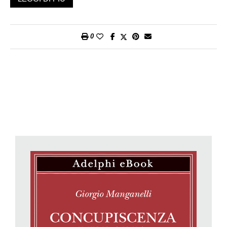
complementare di
Altre concupiscenze
e più che un ulteriore
volume pare infatti una succosa appendice del primo.
A chi si chiedesse che tipo di recensore fosse l’autore di
0
Hilarotragoedia
, linguista di formazione, nonché il più
tradizionalista tra i protagonisti dell’avanguardia letteraria
italiana degli anni Sessanta, si potrebbe rispondere
tranquillamente che fu un recensore atipico, e proprio per
questo sommamente interessante e meritevole, a decenni di
distanza, delle nostre attenzioni. Fu innanzitutto un lettore
accanito e vorace, con la giusta dose di erudizione e di
spregiudicatezza, miscelati in un mix originale e sapiente. Lui
stesso un teorico del genere, riteneva la recensione un
esercizio solo in apparenza minimo, anzi, nobilmente
«minore», una letteratura nella letteratura capace di veicolare il
giudizio critico per mezzo di una retorica assai prossima a
quella della narrazione. Soprattutto, la recensione era un
genere dichiaratamente disonesto e fazioso, perché ancorato
al punto di vista dell’io che legge, giudica e infine condivide.
Senza che questo rappresentasse per lui il benché minimo