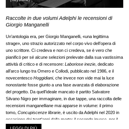
Raccolte in due volumi Adelphi le recensioni di
Giorgio Manganelli
Un’antologia era, per Giorgio Manganelli, «una legittima
strage», uno strazio autorizzato nel corpo vivo dell’opera di
uno scrittore. Ci credeva e non ci credeva, se è vero che
pianificò per sé alcune selezioni prelevate dalla sua vastissima
attività di critico e di recensore:
Laboriose inezie
, dedicato
all’arco lungo tra Omero e Collodi, pubblicato nel 1986, e il
novecentesco
Hoggidiani
, che invece non vide mai la luce
nonostante fosse giunto a una fase avanzata di elaborazione
del progetto. Da quell’ideale mancato è partito Salvatore
Silvano Nigro per immaginare, in due tappe, una raccolta delle
recensioni manganelliane mai apparse in volume: il primo
tomo,
Concupiscenze librarie
, è uscito da Adelphi nel 2020 in
occasione dei trent’anni dalla morte; il secondo invece, per il
centenario della nascita, fresco di stampa, porta il titolo
LEGGI DI PIÙ