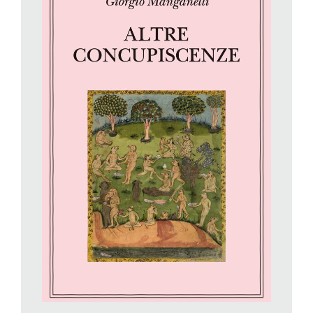
circa settecento grammi. Quando lo si apre, produce quel
lieve, delizioso scricchiolio libresco, che Charles Lamb
pretendeva di ascoltare anche nell’alto dei Cieli»
(Concupiscenze librarie, p. 84). Quest’ultimo caso è invero
esemplare, perché parlare della scatola (la «cosa») è già un
omaggiare e un interpretare il contenuto del testo di Padre
Pozzi, incentrato proprio sulla forma dei testi nella storia.
Un critico di questa finezza, costretto per ragioni professionali
a divenire «un lettore veloce di libri lenti», non poteva perdere
troppo tempo con la letteratura di consumo («La cruna dell’ago
di Ken Follett è un eccellente thriller, ma se tolgo la trama resta
la pagina bianca») e si trovava inevitabilmente più a suo agio in
mezzo ai classici, continuamente riproposti e «recensiti» quasi
fossero delle vere e proprie novità librarie. In quella che Nigro
definisce una «turnée grandiosa» durata un cinquantennio
attraverso le principali testate italiane (dal «Mondo» a «Tempo
presente» a «L’Espresso» passando per «Il Messaggero» e il
«Corriere della Sera»), Manganelli si è fatto paladino di
riscoperte e valorizzazioni senza cedere mai alle mode del