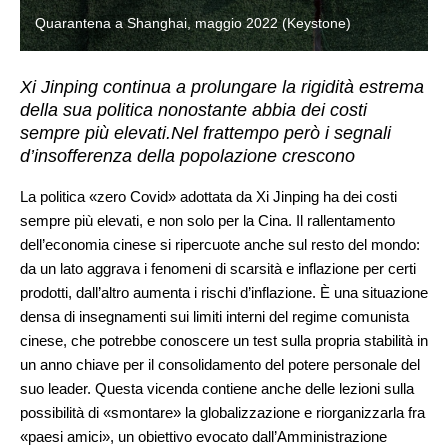
Quarantena a Shanghai, maggio 2022 (Keystone)
Xi Jinping continua a prolungare la rigidità estrema
della sua politica nonostante abbia dei costi
sempre più elevati.Nel frattempo però i segnali
d’insofferenza della popolazione crescono
La politica «zero Covid» adottata da Xi Jinping ha dei costi
sempre più elevati, e non solo per la Cina. Il rallentamento
dell’economia cinese si ripercuote anche sul resto del mondo:
da un lato aggrava i fenomeni di scarsità e inflazione per certi
prodotti, dall’altro aumenta i rischi d’inflazione. È una situazione
densa di insegnamenti sui limiti interni del regime comunista
cinese, che potrebbe conoscere un test sulla propria stabilità in
un anno chiave per il consolidamento del potere personale del
suo leader. Questa vicenda contiene anche delle lezioni sulla
possibilità di «smontare» la globalizzazione e riorganizzarla fra
«paesi amici», un obiettivo evocato dall’Amministrazione