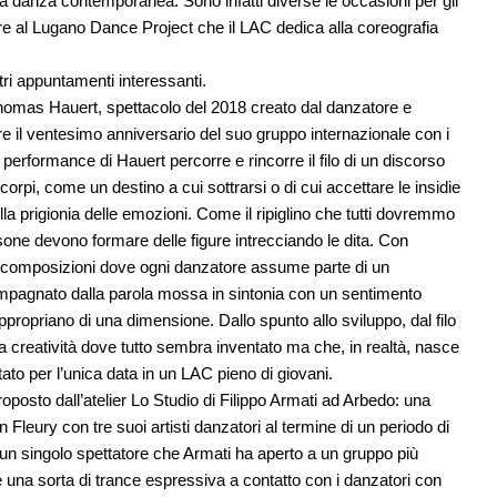
la danza contemporanea. Sono infatti diverse le occasioni per gli
tre al Lugano Dance Project che il LAC dedica alla coreografia
tri appuntamenti interessanti.
omas Hauert, spettacolo del 2018 creato dal danzatore e
e il ventesimo anniversario del suo gruppo internazionale con i
a performance di Hauert percorre e rincorre il filo di un discorso
pi, come un destino a cui sottrarsi o di cui accettare le insidie
ella prigionia delle emozioni. Come il ripiglino che tutti dovremmo
rsone devono formare delle figure intrecciando le dita. Con
 di composizioni dove ogni danzatore assume parte di un
ompagnato dalla parola mossa in sintonia con un sentimento
ppropriano di una dimensione. Dallo spunto allo sviluppo, dal filo
lla creatività dove tutto sembra inventato ma che, in realtà, nasce
o per l’unica data in un LAC pieno di giovani.
roposto dall’atelier Lo Studio di Filippo Armati ad Arbedo: una
eury con tre suoi artisti danzatori al termine di un periodo di
r un singolo spettatore che Armati ha aperto a un gruppo più
e una sorta di trance espressiva a contatto con i danzatori con