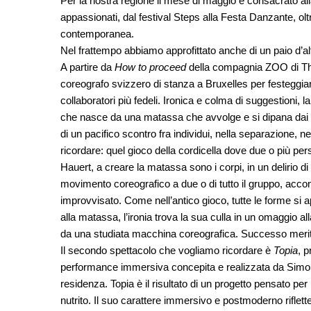
Per la nostra regione il mese di maggio è consacrato al
appassionati, dal festival Steps alla Festa Danzante, ol
contemporanea.
Nel frattempo abbiamo approfittato anche di un paio d’al
A partire da
How to proceed
della compagnia ZOO di Th
coreografo svizzero di stanza a Bruxelles per festeggiar
collaboratori più fedeli. Ironica e colma di suggestioni, l
che nasce da una matassa che avvolge e si dipana dai cor
di un pacifico scontro fra individui, nella separazione, n
ricordare: quel gioco della cordicella dove due o più pe
Hauert, a creare la matassa sono i corpi, in un delirio
movimento coreografico a due o di tutto il gruppo, acc
improvvisato. Come nell’antico gioco, tutte le forme si a
alla matassa, l’ironia trova la sua culla in un omaggio a
da una studiata macchina coreografica. Successo meritat
Il secondo spettacolo che vogliamo ricordare è
Topia
, p
performance immersiva concepita e realizzata da Simon Fl
residenza. Topia è il risultato di un progetto pensato pe
nutrito. Il suo carattere immersivo e postmoderno riflett