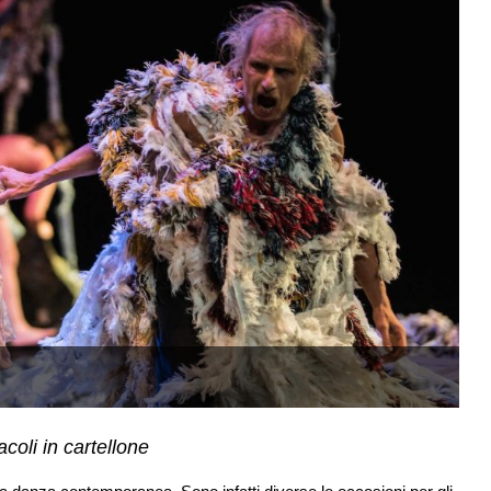
U
coli in cartellone