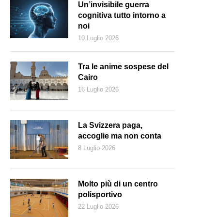
Un’invisibile guerra
cognitiva tutto intorno a
noi
10 Luglio 2026
Tra le anime sospese del
Cairo
16 Luglio 2026
La Svizzera paga,
accoglie ma non conta
8 Luglio 2026
n momento dello spettacolo How to proceed
Molto più di un centro
polisportivo
22 Luglio 2026