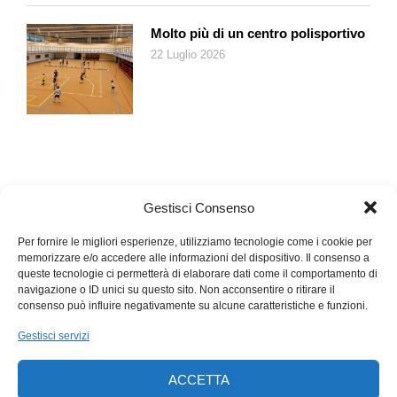
alternativo. «Altrove, molto lontano da qui, le mamme tigri
asiatiche stanno allevando dei guerrieri: allenati a considerare
Molto più di un centro polisportivo
la scuola e l’università come luoghi di un tirocinio duro, senza
22 Luglio 2026
coccole né indulgenze; fieri di essere cinesi, orgogliosi della
loro storia patria. Quando una parte di quei giovani cinesi –
l’élite privilegiata – va a studiare nelle università americane, il
risultato è clamoroso. Lungi dall’assorbire influenze occidentali,
lo spettacolo cui assistono nei campus li rafforza nelle loro
certezze: l’Occidente è malato, è una civiltà immonda. Lo
dicono i loro stessi coetanei americani, perché non
Gestisci Consenso
credergli?». Anche gli autocrati delle nuove potenze imperiali –
come Xi Jinping e Vladimir Putin – sanno che ci sabotiamo da
Per fornire le migliori esperienze, utilizziamo tecnologie come i cookie per
soli, sottolinea l’autore, e agiscono di conseguenza. Chissà se
memorizzare e/o accedere alle informazioni del dispositivo. Il consenso a
queste tecnologie ci permetterà di elaborare dati come il comportamento di
ci rimane qualche speranza…
navigazione o ID unici su questo sito. Non acconsentire o ritirare il
consenso può influire negativamente su alcune caratteristiche e funzioni.
Gestisci servizi
ACCETTA