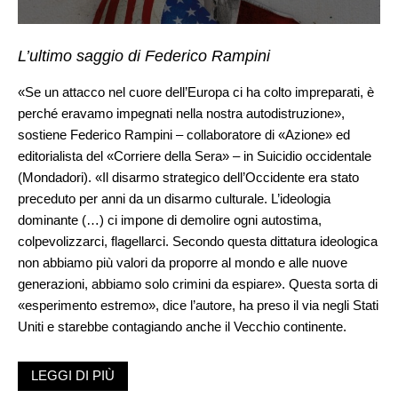
L’ultimo saggio di Federico Rampini
«Se un attacco nel cuore dell’Europa ci ha colto impreparati, è
perché eravamo impegnati nella nostra autodistruzione»,
sostiene Federico Rampini – collaboratore di «Azione» ed
editorialista del «Corriere della Sera» – in Suicidio occidentale
(Mondadori). «Il disarmo strategico dell’Occidente era stato
preceduto per anni da un disarmo culturale. L’ideologia
dominante (…) ci impone di demolire ogni autostima,
colpevolizzarci, flagellarci. Secondo questa dittatura ideologica
non abbiamo più valori da proporre al mondo e alle nuove
generazioni, abbiamo solo crimini da espiare». Questa sorta di
«esperimento estremo», dice l’autore, ha preso il via negli Stati
Uniti e starebbe contagiando anche il Vecchio continente.
Quella di Rampini è una chiave di lettura alternativa alla crisi in
LEGGI DI PIÙ
atto, che attribuisce tante delle sue manifestazioni all’avanzata