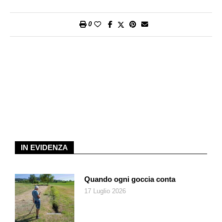
di una nuova forma di pensiero unico, «solo in apparenza
progressista, che cancella i disobbedienti privandoli del diritto
0
di parola, denuncia pubblicamente persone accusate di avere
offeso qualche valore sacro del politically correct e lancia
campagne di boicottaggio contro i reprobi». Il giornalista
viaggia avanti e indietro nel tempo per argomentare le proprie
opinioni, talvolta citando le sue personali esperienze, negli Usa
come in Cina, e gli autori più diversi, da Hannah Arendt
(L’origine del totalitarismo) a J.K. Rowling (Harry Potter)
passando per Socrate e altri notevoli pensatori e pensatrici
(per esempio la canadese Margaret Atwood, l’afroamericano
Shelby Steele e Roya Hakakian, di origine iraniana).
IN EVIDENZA
Si scaglia con forza contro gli estremismi. Contro la brutalità
della destra trumpiana, certo, ma soprattutto contro l’attacco
alla democrazia americana sferrato da quella che definisce
Quando ogni goccia conta
«sinistra illiberale». Un attacco «di gran lunga più potente»,
17 Luglio 2026
perché l’influenza culturale di questa fazione «è maggiore e si
estende alle istituzioni centrali della società americana»: