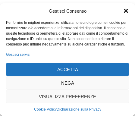
con serenità e determinazione a questa evenienza. Un
auspicio per la Coppa del Mondo che è scattata ieri in Brasile.
Gestisci Consenso
Poi, si vedrà.
Per ora godiamoci il suo presente e il suo immediato futuro,
Per fornire le migliori esperienze, utilizziamo tecnologie come i cookie per
memorizzare e/o accedere alle informazioni del dispositivo. Il consenso a
così come quello di altri campioni di casa nostra, come Ajla
queste tecnologie ci permetterà di elaborare dati come il comportamento di
Del Ponte e Noè Ponti, che stanno esplorando e conquistando
navigazione o ID unici su questo sito. Non acconsentire o ritirare il
il mondo. Più avanti, in uno slancio di ottimismo, nella MTB, lo
consenso può influire negativamente su alcune caratteristiche e funzioni.
sguardo potrebbe persino andare oltre Filippo. I risultati dei
Gestisci servizi
nostri e delle nostre juniores continuano a essere di altissimo
livello. Anche in Ticino. A conferma dell’eccellente lavoro della
ACCETTA
nostra scuola, rappresentata a sud delle Alpi da valori
consolidati come il VC Monte Tamaro, e valori emergenti come
NEGA
il VC Capriasca.
VISUALIZZA PREFERENZE
Cookie Policy
Dichiarazione sulla Privacy