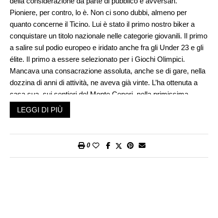
della considerazione da parte di pubblico e avversari.
Pioniere, per contro, lo è. Non ci sono dubbi, almeno per
quanto concerne il Ticino. Lui è stato il primo nostro biker a
conquistare un titolo nazionale nelle categorie giovanili. Il primo
a salire sul podio europeo e iridato anche fra gli Under 23 e gli
élite. Il primo a essere selezionato per i Giochi Olimpici.
Mancava una consacrazione assoluta, anche se di gare, nella
dozzina di anni di attività, ne aveva già vinte. L’ha ottenuta a
casa sua, sui sentieri del Monte Ceneri, nella primissima
edizione della Ökk Bike Revolution Tamaro Trophy.
LEGGI DI PIÙ
La storia dello sport, quando si allea con la sorte, prende e dà.
Senza guardare in faccia a nessuno. Nell’ottobre del 2020, in
piena pandemia, l’esponente del Velo Club Monte Tamaro, era
0
lanciatissimo verso una possibile medaglia agli Europei
organizzati dalla sua società sportiva. Stava facendo corsa
pari con un fenomeno come Nino Schurter, quando un guaio
meccanico lo ha tolto dai giochi. Il contesto della
manifestazione, andata in scena 15 giorni fa, era diverso
rispetto a quello continentale.