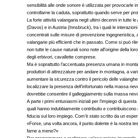
sensibilità alle onde sonore è utilizzata per provocarle i
controllarne la caduta, soprattutto quando serve per pro
La forte attività valangaria negli ultimi decenni in tutte le
(Davos) e in Austria (Innsbruck), tra i quali le interazion
concentrati sulle misure di prevenzione ingegneristica, 
valangarie più efficienti che in passato. Come si può rile
non tutte le cause naturali sono note all’origine della lo
degli erbivori, cavallette comprese.
Ma è soprattutto l’accentuata presenza umana in montagn
produttori di attrezzature per andare in montagna, a var
aumentare la sicurezza contro il pericolo delle valanghe. 
localizzare la presenza dell’infortunato nella massa ne
dovrebbe consentire il galleggiamento sulla massa nev
A parte i primi entusiasmi iniziali per l’impiego di questa 
quali hanno indubbiamente contribuito e contribuiscono
fiducia sul loro impiego. Com’è stato scritto da un esper
«Forse, una volta ancora, il punto dolente è la nostra tes
farne a meno?»