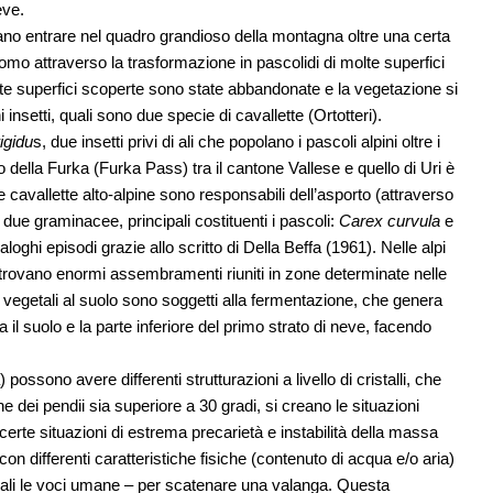
eve.
ano entrare nel quadro grandioso della montagna oltre una certa
’uomo attraverso la trasformazione in pascolidi di molte superfici
te superfici scoperte sono state abbandonate e la vegetazione si
nsetti, quali sono due specie di cavallette (Ortotteri).
igidu
s, due insetti privi di ali che popolano i pascoli alpini oltre i
o della Furka (Furka Pass) tra il cantone Vallese e quello di Uri è
 cavallette alto-alpine sono responsabili dell’asporto (attraverso
i due graminacee, principali costituenti i pascoli:
Carex curvula
e
oghi episodi grazie allo scritto di Della Beffa (1961). Nelle alpi
 trovano enormi assembramenti riuniti in zone determinate nelle
 vegetali al suolo sono soggetti alla fermentazione, che genera
il suolo e la parte inferiore del primo strato di neve, facendo
ossono avere differenti strutturazioni a livello di cristalli, che
ne dei pendii sia superiore a 30 gradi, si creano le situazioni
certe situazioni di estrema precarietà e instabilità della massa
n differenti caratteristiche fisiche (contenuto di acqua e/o aria)
uali le voci umane – per scatenare una valanga. Questa