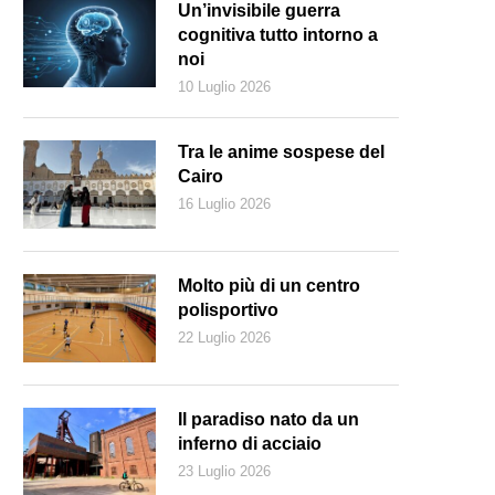
Un’invisibile guerra
cognitiva tutto intorno a
noi
10 Luglio 2026
Tra le anime sospese del
Cairo
16 Luglio 2026
Molto più di un centro
polisportivo
22 Luglio 2026
 valanga sfiora nella sua caduta un impianto di risalita (Dahu1)
Il paradiso nato da un
inferno di acciaio
23 Luglio 2026