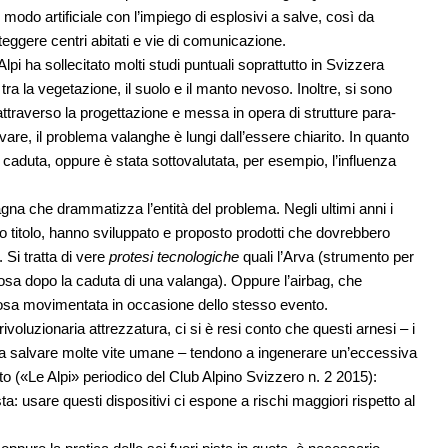
n modo artificiale con l’impiego di esplosivi a salve, così da
teggere centri abitati e vie di comunicazione.
 Alpi ha sollecitato molti studi puntuali soprattutto in Svizzera
i tra la vegetazione, il suolo e il manto nevoso. Inoltre, si sono
attraverso la progettazione e messa in opera di strutture para-
vare, il problema valanghe è lungi dall’essere chiarito. In quanto
ro caduta, oppure è stata sottovalutata, per esempio, l’influenza
a che drammatizza l’entità del problema. Negli ultimi anni i
io titolo, hanno sviluppato e proposto prodotti che dovrebbero
Si tratta di vere
protesi tecnologiche
quali l’Arva (strumento per
vosa dopo la caduta di una valanga). Oppure l’airbag, che
osa movimentata in occasione dello stesso evento.
rivoluzionaria attrezzatura, ci si è resi conto che questi arnesi – i
 a salvare molte vite umane – tendono a ingenerare un’eccessiva
to («Le Alpi» periodico del Club Alpino Svizzero n. 2 2015):
ta: usare questi dispositivi ci espone a rischi maggiori rispetto al