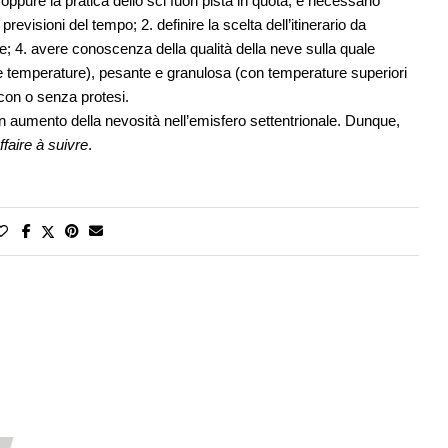
pure la pratica dello sci fuori pista in quota, è necessario
revisioni del tempo; 2. definire la scelta dell’itinerario da
ione; 4. avere conoscenza della qualità della neve sulla quale
se temperature), pesante e granulosa (con temperature superiori
 con o senza protesi.
 un aumento della nevosità nell’emisfero settentrionale. Dunque,
ffaire à suivre
.