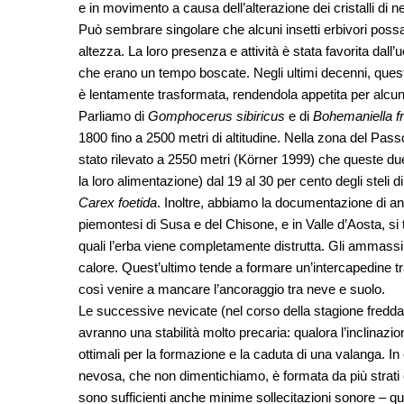
e in movimento a causa dell’alterazione dei cristalli di n
Può sembrare singolare che alcuni insetti erbivori poss
altezza. La loro presenza e attività è stata favorita dall
che erano un tempo boscate. Negli ultimi decenni, ques
è lentamente trasformata, rendendola appetita per alcuni i
Parliamo di
Gomphocerus sibiricus
e di
Bohemaniella fr
1800 fino a 2500 metri di altitudine. Nella zona del Pass
stato rilevato a 2550 metri (Körner 1999) che queste due
la loro alimentazione) dal 19 al 30 per cento degli steli d
Carex foetida
. Inoltre, abbiamo la documentazione di anal
piemontesi di Susa e del Chisone, e in Valle d’Aosta, si
quali l’erba viene completamente distrutta. Gli ammassi
calore. Quest’ultimo tende a formare un’intercapedine tra 
così venire a mancare l’ancoraggio tra neve e suolo.
Le successive nevicate (nel corso della stagione fredda) p
avranno una stabilità molto precaria: qualora l’inclinazio
ottimali per la formazione e la caduta di una valanga. In 
nevosa, che non dimentichiamo, è formata da più strati co
sono sufficienti anche minime sollecitazioni sonore – q