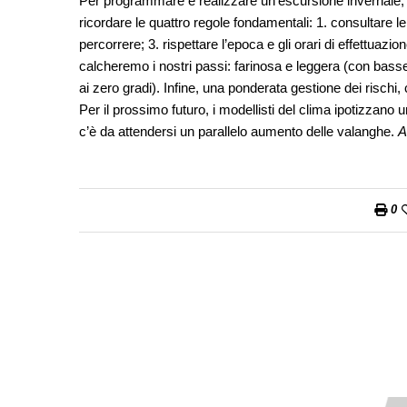
Per programmare e realizzare un’escursione invernale, op
ricordare le quattro regole fondamentali: 1. consultare le p
percorrere; 3. rispettare l’epoca e gli orari di effettuaz
calcheremo i nostri passi: farinosa e leggera (con bas
ai zero gradi). Infine, una ponderata gestione dei rischi,
Per il prossimo futuro, i modellisti del clima ipotizzano
c’è da attendersi un parallelo aumento delle valanghe.
A
0