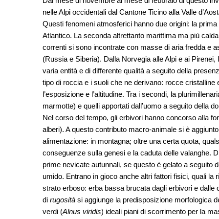
Dal mese di novembre al mese di febbraio di questo inve
nelle Alpi occidentali dal Cantone Ticino alla Valle d’Aosta
Questi fenomeni atmosferici hanno due origini: la prima 
Atlantico. La seconda altrettanto marittima ma più cald
correnti si sono incontrate con masse di aria fredda e as
(Russia e Siberia). Dalla Norvegia alle Alpi e ai Pirenei, 
varia entità e di differente qualità a seguito della presenza
tipo di roccia e i suoli che ne derivano: rocce cristalline
l’esposizione e l’altitudine. Tra i secondi, la plurimillen
marmotte) e quelli apportati dall’uomo a seguito della d
Nel corso del tempo, gli erbivori hanno concorso alla fo
alberi). A questo contributo macro-animale si è aggiunto que
alimentazione: in montagna; oltre una certa quota, quals
conseguenze sulla genesi e la caduta delle valanghe. Difa
prime nevicate autunnali, se questo è gelato a seguito 
umido. Entrano in gioco anche altri fattori fisici, quali la 
strato erboso: erba bassa brucata dagli erbivori e dalle c
di
rugosità
si aggiunge la predisposizione morfologica dei
verdi (
Alnus viridis
) ideali piani di scorrimento per la