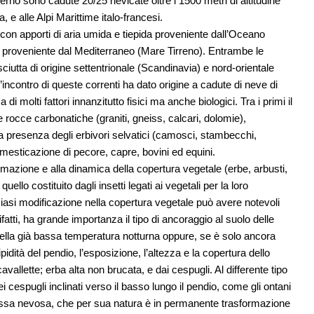
rno sono cadute 20/25 nevicate oltre i 1500 metri di altitudine
, e alle Alpi Marittime italo-francesi.
con apporti di aria umida e tiepida proveniente dall’Oceano
a proveniente dal Mediterraneo (Mare Tirreno). Entrambe le
ciutta di origine settentrionale (Scandinavia) e nord-orientale
l’incontro di queste correnti ha dato origine a cadute di neve di
 di molti fattori innanzitutto fisici ma anche biologici. Tra i primi il
 e rocce carbonatiche (graniti, gneiss, calcari, dolomie),
aria presenza degli erbivori selvatici (camosci, stambecchi,
omesticazione di pecore, capre, bovini ed equini.
rmazione e alla dinamica della copertura vegetale (erbe, arbusti,
llo costituito dagli insetti legati ai vegetali per la loro
iasi modificazione nella copertura vegetale può avere notevoli
tti, ha grande importanza il tipo di ancoraggio al suolo delle
della già bassa temperatura notturna oppure, se è solo ancora
ripidità del pendio, l’esposizione, l’altezza e la copertura dello
avallette; erba alta non brucata, e dai cespugli. Al differente tipo
 cespugli inclinati verso il basso lungo il pendio, come gli ontani
 massa nevosa, che per sua natura è in permanente trasformazione