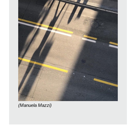
insito in una data situazione e tradurlo in immagine
componendolo adeguatamente e in modo pressoché
istantaneo all’interno del proprio mirino.
Parrebbe un esercizio arduo, per non dire impossibile. E
invece no. Richiede tuttavia una certa sensibilità nel rilevare –
magari anche solo d’intuito – il valore simbolico, evocativo, e
anche poetico, di una certa configurazione di cose in divenire,
il potenziale narrativo che porta con sé. Che sia d’ordine
sociale, politico o più semplicemente e genericamente umano,
poco importa. È l’umanità, infatti, che sta al centro di questa
fotografia, un’umanità rappresentata nei suoi variegati modi di
relazionarsi con gli altri e con il mondo, nei valori che incarna e
in cui s’identifica e che attribuisce alla realtà nella quale
s’immerge. Oltre che urbana questa fotografia possiamo allora
(Manuela Mazzi)
pure e innanzitutto definirla
umanistica
.
Lo
street photographer
vaga per le strade, e vagando poco a
poco sprofonda in uno stato che a me piace definire
meditativo. In cui va a stabilirsi una sorta di simbiosi tra il sé e