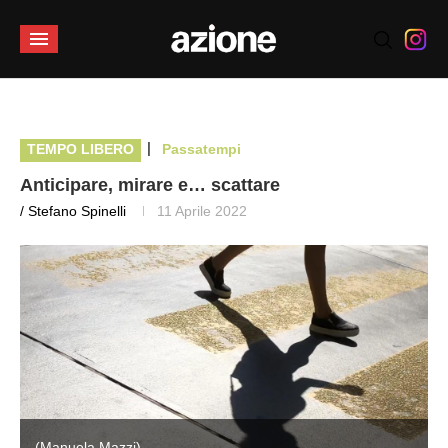
|
TEMPO LIBERO
Passatempi
Anticipare, mirare e… scattare
/ Stefano Spinelli
11 Aprile 2022
(Manuela Mazzi)