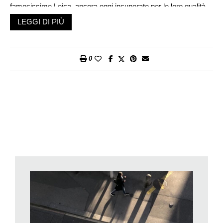
famosissime Leica, ancora oggi insuperate per le loro qualità
ottiche.
LEGGI DI PIÙ
Il fotografo di strada dovrebbe passare quanto più possibile
inosservato, per non turbare la realtà con la sua presenza
Questa «corrente» fotografica prese piede in particolare negli
0
Stati Uniti e in Francia, dove opereranno fior fiori di fotografi,
pensiamo a Walker Evans, Henri Cartier-Bresson, Robert
Doisneau, Brassaï, tra i grandi maestri, e in un secondo tempo
a figure come Diane Arbus, Lee Friedlander, Garry Winogrand,
William Klein e il nostro Robert Frank, per citarne solo alcuni.
In cosa consiste più di preciso questo tipo di fotografia?
Possiamo cominciare col dire che si tratta di una fotografia
eminentemente urbana, senza con questo del tutto escludere
altre possibili e interessanti realtà. Ma è nelle città che il
fotografo si trova di fronte a una grande varietà di accadimenti,
avvolti nel loro divenire in una rete di segni, messaggi, forme,
capaci attraverso i loro accostamenti di rivelare aspetti
illuminanti, straordinari o meno, della nostra realtà. Sta al
fotografo saper cogliere con rapidità il valore del messaggio