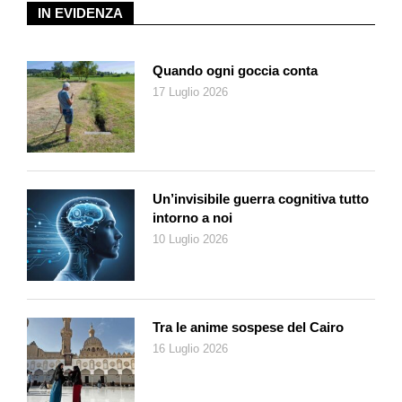
l’oltre: volendo esagerare, potremmo quasi dire che queste
IN EVIDENZA
due dimensioni a un certo punto coincidano, diventino un
tutt’uno. Ed è forse nel momento in cui questa circostanza si
realizza che si raggiunge il culmine della concentrazione,
Quando ogni goccia conta
dell’attenzione e della reattività. In quel momento, un tutt’uno
17 Luglio 2026
col fotografo lo diventa – dovrebbe diventarlo – pure la
macchina fotografica, estensione artificiale del suo braccio, di
grande utilità in particolar modo proprio per questo tipo di
fotografia.
La sua pratica non richiede molta attrezzatura, anzi, più
Un’invisibile guerra cognitiva tutto
intorno a noi
leggera e meno appariscente è, tanto di guadagnato: il
10 Luglio 2026
fotografo dovrebbe passare quanto più possibile inosservato,
per far sì che la realtà di fronte a lui si dipani non turbata dalla
sua presenza. Piuttosto questa pratica presuppone capacità
d’osservazione e velocità di reazione. Tale alla caccia, di arte
predatoria e di rapina si tratta…
Tra le anime sospese del Cairo
Osservare, dunque, anticipare la situazione, mirare e…
16 Luglio 2026
scattare. Queste, in rapida sequenza, le fasi che si succedono
fotografando per strada. Ben difficilmente avremo diritto a un