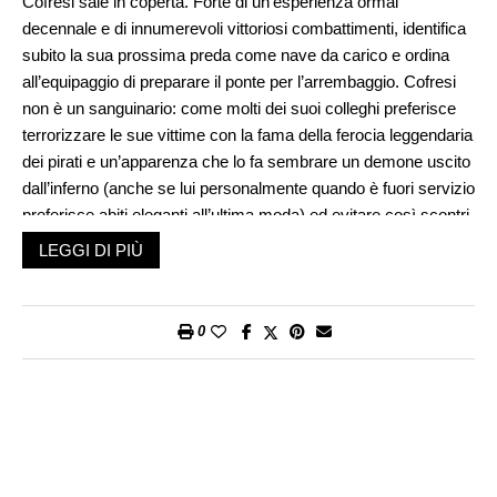
Cofresi sale in coperta. Forte di un’esperienza ormai
decennale e di innumerevoli vittoriosi combattimenti, identifica
subito la sua prossima preda come nave da carico e ordina
all’equipaggio di preparare il ponte per l’arrembaggio. Cofresi
non è un sanguinario: come molti dei suoi colleghi preferisce
terrorizzare le sue vittime con la fama della ferocia leggendaria
dei pirati e un’apparenza che lo fa sembrare un demone uscito
dall’inferno (anche se lui personalmente quando è fuori servizio
preferisce abiti eleganti all’ultima moda) ed evitare così scontri
dal risultato sempre incerto. Non per niente Anne è conosciuta
LEGGI DI PIÙ
nelle taverne della costa col nome di
El Mosquito
,
La Zanzara
.
Leggera e veloce, dotata di soli sei cannoni di medio calibro e
armata con il maneggevole armo bermudiano (quello, per
0
intenderci, che ha dato il nome al pratico armo da diporto
attuale) manovrato da tredici uomini di equipaggio, è concepita
per ronzare attorno al bottino tirando due
golpes de canon
mentre sciorina il sempre efficace
Jolly Roger
: arrendersi o
morire. Poi si sale a bordo con ghigno feroce, qualche
minaccia e un paio di schiaffoni e il gioco il più delle volte è