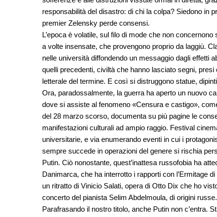
responsabilità del disastro: di chi la colpa? Siedono in
premier Zelensky perde consensi.
L’epoca è volatile, sul filo di mode che non concernono 
a volte insensate, che provengono proprio da laggiù. Cl
nelle università diffondendo un messaggio dagli effetti ab
quelli precedenti, civiltà che hanno lasciato segni, presi 
letterale del termine. E così si distruggono statue, dipint
Ora, paradossalmente, la guerra ha aperto un nuovo camp
dove si assiste al fenomeno «Censura e castigo», come tit
del 28 marzo scorso, documenta su più pagine le conse
manifestazioni culturali ad ampio raggio. Festival cinema
universitarie, e via enumerando eventi in cui i protagon
sempre succede in operazioni del genere si rischia persino
Putin. Ciò nonostante, quest’inattesa russofobia ha attec
Danimarca, che ha interrotto i rapporti con l’Ermitage d
un ritratto di Vinicio Salati, opera di Otto Dix che ho vist
concerto del pianista Selim Abdelmoula, di origini russe.
Parafrasando il nostro titolo, anche Putin non c’entra. S