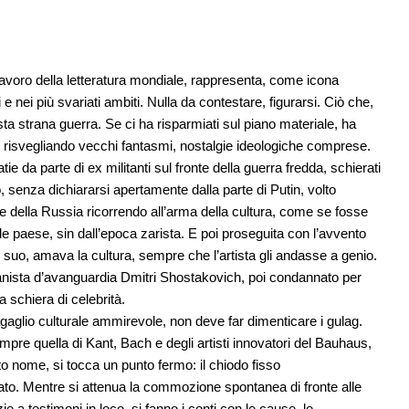
lavoro della letteratura mondiale, rappresenta, come icona
ggi e nei più svariati ambiti. Nulla da contestare, figurarsi. Ciò che,
ta strana guerra. Se ci ha risparmiati sul piano materiale, ha
ti, risvegliando vecchi fantasmi, nostalgie ideologiche comprese.
 da parte di ex militanti sul fronte della guerra fredda, schierati
, senza dichiararsi apertamente dalla parte di Putin, volto
 della Russia ricorrendo all’arma della cultura, come se fosse
e paese, sin dall’epoca zarista. E poi proseguita con l’avvento
uo, amava la cultura, sempre che l’artista gli andasse a genio.
ianista d’avanguardia Dmitri Shostakovich, poi condannato per
 schiera di celebrità.
gaglio culturale ammirevole, non deve far dimenticare i gulag.
mpre quella di Kant, Bach e degli artisti innovatori del Bauhaus,
sto nome, si tocca un punto fermo: il chiodo fisso
ciato. Mentre si attenua la commozione spontanea di fronte alle
zie a testimoni in loco, si fanno i conti con le cause, le