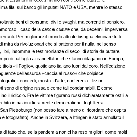
 prima fila, sul banco gli imputati NATO e USA, mentre lo stesso
soltanto beni di consumo, divi e svaghi, ma correnti di pensiero,
amoroso il caso della
cancel culture
che, da decenni, imperversa
erranti. Per migliorare il mondo attuale bisogna eliminare tutti
di mira da rivoluzionari che si battono per il nulla, nel senso
i, libri, insomma le testimonianze di secoli di storia da buttare.
o di battaglia ai cancellatori che stanno dilagando in Europa,
ola «il Foglio», quotidiano italiano fuori dal coro. Nell’edizione
guenze dell’assurda «caccia al russo» che colpisce
tografici, concerti, mostre d’arte, conferenze, lezioni
isti sono di origine russa e come tali condannabili. E come
 il ridicolo. Fra le vittime figurano russi dichiaratamente ostili a
chito in nazioni fieramente democratiche: Inghilterra,
i San Pietroburgo (non posso fare a meno di ricordare che ospita
o e fotografato). Anche in Svizzera, a Ittingen è stato annullato il
ta di fatto che, se la pandemia non ci ha reso migliori, come molti