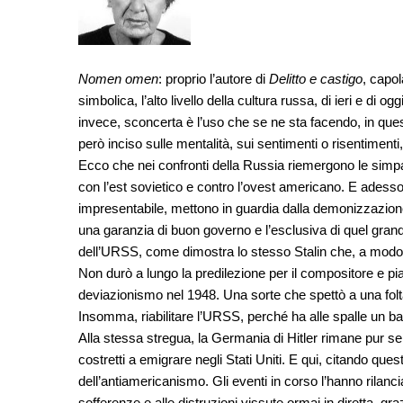
Nomen omen
: proprio l’autore di
Delitto e castigo
, capo
simbolica, l’alto livello della cultura russa, di ieri e di o
invece, sconcerta è l’uso che se ne sta facendo, in ques
però inciso sulle mentalità, sui sentimenti o risentimen
Ecco che nei confronti della Russia riemergono le simpatie
con l’est sovietico e contro l’ovest americano. E adesso
impresentabile, mettono in guardia dalla demonizzazione
una garanzia di buon governo e l’esclusiva di quel grand
dell’URSS, come dimostra lo stesso Stalin che, a modo s
Non durò a lungo la predilezione per il compositore e p
deviazionismo nel 1948. Una sorte che spettò a una folta
Insomma, riabilitare l’URSS, perché ha alle spalle un ba
Alla stessa stregua, la Germania di Hitler rimane pur se
costretti a emigrare negli Stati Uniti. E qui, citando que
dell’antiamericanismo. Gli eventi in corso l’hanno rilan
sofferenze e alle distruzioni vissute ormai in diretta, gra