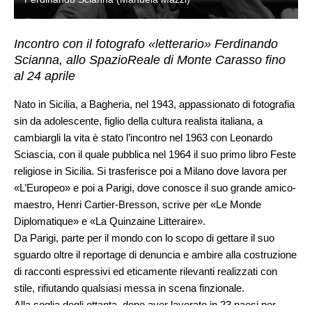
Incontro con il fotografo «letterario» Ferdinando
Scianna, allo SpazioReale di Monte Carasso fino
al 24 aprile
Nato in Sicilia, a Bagheria, nel 1943, appassionato di fotografia
sin da adolescente, figlio della cultura realista italiana, a
cambiargli la vita è stato l’incontro nel 1963 con Leonardo
Sciascia, con il quale pubblica nel 1964 il suo primo libro Feste
religiose in Sicilia. Si trasferisce poi a Milano dove lavora per
«L’Europeo» e poi a Parigi, dove conosce il suo grande amico-
maestro, Henri Cartier-Bresson, scrive per «Le Monde
Diplomatique» e «La Quinzaine Litteraire».
Da Parigi, parte per il mondo con lo scopo di gettare il suo
sguardo oltre il reportage di denuncia e ambire alla costruzione
di racconti espressivi ed eticamente rilevanti realizzati con
stile, rifiutando qualsiasi messa in scena finzionale.
Alla soglia degli ottanta, dopo aver lavorato in 23 paesi per