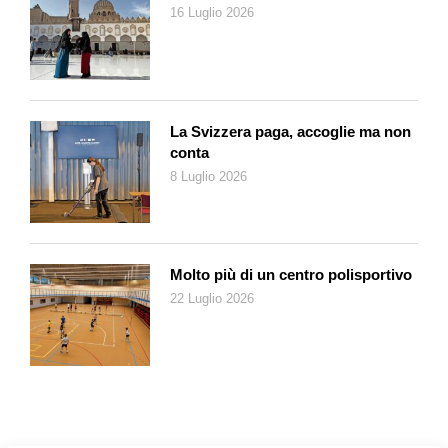
16 Luglio 2026
fotografo se non avessi l’arroganza e l’illusione di credere che i
frammenti salvati tra un milione e più di scatti realizzati, non
abbiano qualche cosa da raccontare. Per cui le dico di no,
perché non c’è niente di più intimo di tutte le fotografie che ho
fatto, perché quello sono io.
La Svizzera paga, accoglie ma non
Non artista, non ritrattista, non paesaggista, non
conta
antropologo… ma nemmeno fotografo narratore? È certo
8 Luglio 2026
di essere «solo» un fotografo, come dice a volte?
Mi appassiona il ritratto, trovo sia difficilissimo, ma trovo che il
ritratto sia una delle forme più complesse e affascinanti della
fotografia. Se non c’è racconto non c’è nulla: che lei faccia il
Molto più di un centro polisportivo
cuoco o lo scultore, se in quello che produce non c’è un
22 Luglio 2026
racconto, non c’è niente. Mi importa raccontare storie.
Avesse fatto il narratore, avrebbe scritto racconti, romanzi
o poesie?
Tutti i miei più importanti amici – ho avuto la fortuna di averne
tanti e meravigliosi – sono soprattutto scrittori. Forse perché io
ho una nostalgia: non ho nessuna intenzione di ripeterla, una