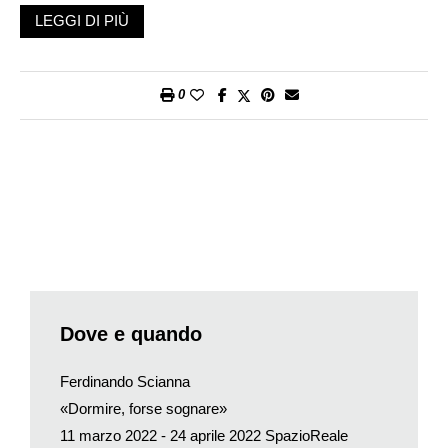
quasi sessant’anni, Scianna non ha esaurito la passione che
LEGGI DI PIÙ
riversa nei suoi progetti e che ritroviamo anche nei suoi scatti
esposti nella mostra dal titolo Dormire, forse sognare.
Le sue fotografie dialogano spesso con i testi, come
0
agisce tale binomio in questo progetto?
Sono molto affezionato a questo lavoro, anche al libro, proprio
perché è il risultato della mia ossessione frustrata per la
letteratura, il tentativo di adottare un linguaggio in cui le parole
non siano didascalie delle immagini e le immagini non siano
illustrazione delle parole, una sorta di nuova letteratura. Qui ho
raccolto un’antologia di testi letterari e fotografie. E poi è un
lavoro anomalo per rapporto agli altri miei: io non sapevo di
avere questo progetto, non sapevo di questa ossessione
inconsapevole di fotografare la gente che dorme. Ci sono voluti
Dove e quando
vent’anni per portarlo a termine, dalla presa di coscienza alla
mostra. E altri dieci anni mi sono serviti per fare il libro…
Ferdinando Scianna
Cartier-Bresson, mio maestro e amico, diceva che il tempo ti
«Dormire, forse sognare»
restituisce il rispetto con cui tu lo tratti.
11 marzo 2022 - 24 aprile 2022
SpazioReale
Quali elementi prevalgono, la creatività o la progettualità?