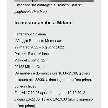
imparato il mestiere. È vero però che se io vado a guardare
Cliccando sull'immagine si scarica il pdf del
quelle foto, capisco che tutti i semi di quello che io poi ho fatto,
pieghevole (Ma.Ma.)
sia nei temi sia nelle cadenze formali, erano già tutti lì.
È questo il talento…
In mostra anche a Milano
Il caso! La storia. Gli incontri. Che cosa ha fatto sì che quel
signore – che cominciava a diventare uno importante (ndr.:
Ferdinando Scianna
Leonardo Sciascia) – davanti alle mie prime fotografie
«Viaggio Racconto Memoria»
provasse interesse o aberrazione, e che cosa gli ha permesso
22 marzo 2022 – 5 giugno 2022
di vedere in quella mostra, cose importanti che poi mi ha
riferito rivelando addirittura a me stesso quello che io stavo
Palazzo Reale Milano
facendo senza rendermene conto? A volte la passione induce
P.za del Duomo, 12
alla fortuna, agli incontri, e gli incontri sono la discriminante
20122 Milano Orari:
della vita. Ci sono tante persone che tu ammiri, però ogni tanto
Da martedì a domenica ore 10:00-19:30, giovedì
incontri un maestro e qualche volta questo maestro diventa tuo
chiusura alle 22:30. Ultimo ingresso un'ora prima.
amico, e un amico maestro è quello che ha nelle sue mani il
Lunedì chiuso.
tuo destino.
Festivi 17,18,25 apr e 1° mag ore 10-19.30, 2
«Fotografo, uno che ammazza i vivi e resuscita i morti»
giugno 10-22.30, 15 ago 10-19.30 (ultimo ingresso
così le rispose suo padre quando gli confessò cosa
avrebbe fatto da grande.
un'ora prima).