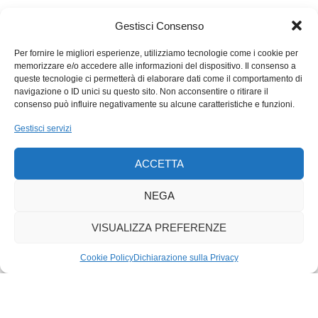
sfumature di significato. Ultime lettere di versetti nascosti
(Matteo 12, 39), fiamme gotiche come girini o angeli adoranti,
Gestisci Consenso
un’ultima dose, più attenuata, di verde acido, tragitti maya,
macedonie cromatiche per più tristi giorni. Colpo di scena sono
Per fornire le migliori esperienze, utilizziamo tecnologie come i cookie per
memorizzare e/o accedere alle informazioni del dispositivo. Il consenso a
i mostriciattoli cesellati da un ebanista anonimo. Tredici
queste tecnologie ci permetterà di elaborare dati come il comportamento di
bestiacce fantastiche ornano qua e là, nel coro, gli stalli in
navigazione o ID unici su questo sito. Non acconsentire o ritirare il
quercia del quattordicesimo secolo. Un illustratore canadese di
consenso può influire negativamente su alcune caratteristiche e funzioni.
Tolkien afferma di essersi ispirato a queste mostruosità
Gestisci servizi
grottesche. Eppure, quei vacui disegni fantasy kitsch con
questi meravigliosi cani dal volto umanoide barbuto o gufi con
ACCETTA
facce da troll, c’entrano come i cavoli a merenda.
NEGA
VISUALIZZA PREFERENZE
Cookie Policy
Dichiarazione sulla Privacy