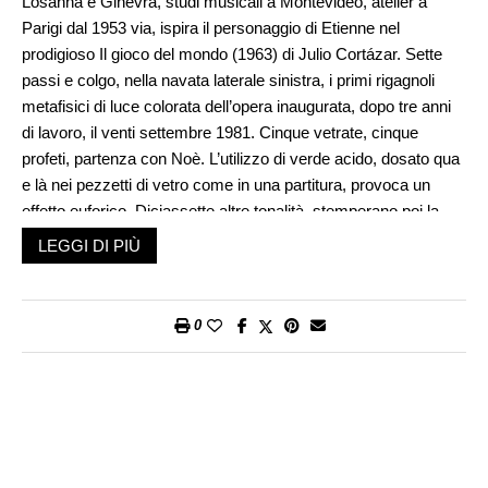
Losanna e Ginevra, studi musicali a Montevideo, atelier a
Parigi dal 1953 via, ispira il personaggio di Etienne nel
prodigioso Il gioco del mondo (1963) di Julio Cortázar. Sette
passi e colgo, nella navata laterale sinistra, i primi rigagnoli
metafisici di luce colorata dell’opera inaugurata, dopo tre anni
di lavoro, il venti settembre 1981. Cinque vetrate, cinque
profeti, partenza con Noè. L’utilizzo di verde acido, dosato qua
e là nei pezzetti di vetro come in una partitura, provoca un
effetto euforico. Diciassette altre tonalità, stemperano poi la
sferzata emotiva iniziale, componendo una polifonia
LEGGI DI PIÙ
movimentata dalle ondate di piombo. Mi sintonizzo sui percorsi
sinusoidali e vago con lo sguardo finché non emerge, in alto,
un arco. Catturo delle lettere, decifro parole, ma il versetto
0
biblico, sincopato al massimo, non si legge se non ne sei a
conoscenza: «Je mets mon arc dans la nuée et il deviendra un
signe d’alliance entre moi et la terre». Genesi, capitolo nove,
versetto tredici. L’arcobaleno di Yahweh – il cui simbolo
triangolare è iscritto nel trilobo del traforo – calma il maremoto
del diluvio universale e mette in salvo l’arca di Noè. Due passi