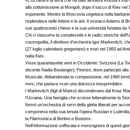
«L’Ucraina è la terra che ha dato all’intera Russia il su
alla sottomissione ai Mongoli, dopo il sacco di Kiev nel 
imponente. Mentre la Moscovia vegetava nella barbarie e 
risplendeva nelle lettere e le arti. Il monaco Adamo di 
sue quattrocento chiese e la sua università fondata da 
Chi ci riassume la complessità e le radici storiche dell’U
cosmopolita, il direttore d’orchestra Igor Markevitch, che 
(27 luglio calendario gregoriano) e morì nel 1983 ad Antib
natia Kiev.
Visse quarantasette anni in Occidente: Svizzera (La Tour
docente Nadia Boulanger); Firenze, dove partecipò alla 
Musicale. Abbandonata la composizione, nel 1960 tornò d
me», che parlava «con una dolcezza inesprimibile».
I Markevitch (figli di Marko) discendevano dal Knaz Mark
l’Ucraina. Una famiglia che scrisse letteralmente la Sto
formò un’orchestra di servi della gleba liberati per acc
componeva nella sua tenuta l’opera Russlan e Ludmilla, 
la Filarmonica di Berlino e Boston».
Nell’informazione soffocata e menzognera di questi giorn