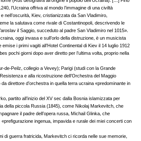
o nome (Rus designava all’origine il popolo dell’Ucraina). […] Fino
1240, l’Ucraina offriva al mondo l’immagine di una civiltà
nell’oscurità, Kiev, cristianizzata da San Vladimiro,
Breme la salutava come rivale di Costantinopoli, descrivendo le
Yaroslav il Saggio, succeduto al padre San Vladimiro nel 1015».
craina, oggi invasa e sull’orlo della distruzione, è un musicista
emise i primi vagiti all’Hotel Continental di Kiev il 14 luglio 1912
es pochi giorni dopo aver diretto per l’ultima volta, proprio nella
-de-Peilz, collegio a Vevey); Parigi (studi con la Grande
Resistenza e alla ricostruzione dell’Orchestra del Maggio
a direttore d’orchestra in quella terra ucraina «predominante in
o, partito all’inizio del XV sec dalla Bosnia islamizzata per
ria della piccola Russia (1845), come Nikolaj Markevitch, che
ompagnare il padre dell’opera russa, Michail Glinka, che
«prefigurazione ingenua, impavida e rurale dei miei concerti con
i di guerra fratricida, Markevitch ci ricorda nelle sue memorie,