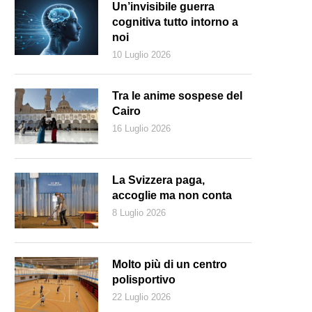
Un’invisibile guerra
cognitiva tutto intorno a
noi
10 Luglio 2026
Tra le anime sospese del
Cairo
16 Luglio 2026
La Svizzera paga,
accoglie ma non conta
8 Luglio 2026
rigent Igor Markevitch (1912-1983), foto scattata nel 1965 a Villars, in 
Molto più di un centro
polisportivo
22 Luglio 2026