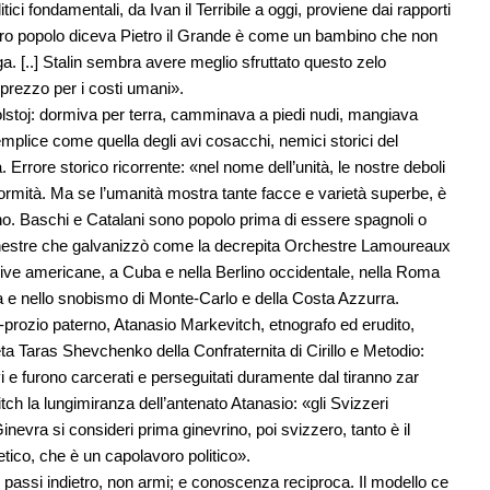
tici fondamentali, da Ivan il Terribile a oggi, proviene dai rapporti
stro popolo diceva Pietro il Grande è come un bambino che non
a. [..] Stalin sembra avere meglio sfruttato questo zelo
prezzo per i costi umani».
Tolstoj: dormiva per terra, camminava a piedi nudi, mangiava
mplice come quella degli avi cosacchi, nemici storici del
. Errore storico ricorrente: «nel nome dell’unità, le nostre deboli
ormità. Ma se l’umanità mostra tante facce e varietà superbe, è
lino. Baschi e Catalani sono popolo prima di essere spagnoli o
rchestre che galvanizzò come la decrepita Orchestre Lamoureaux
 Five americane, a Cuba e nella Berlino occidentale, nella Roma
sta e nello snobismo di Monte-Carlo e della Costa Azzurra.
-prozio paterno, Atanasio Markevitch, etnografo ed erudito,
ta Taras Shevchenko della Confraternita di Cirillo e Metodio:
i e furono carcerati e perseguitati duramente dal tiranno zar
ch la lungimiranza dell’antenato Atanasio: «gli Svizzeri
nevra si consideri prima ginevrino, poi svizzero, tanto è il
tico, che è un capolavoro politico».
o passi indietro, non armi; e conoscenza reciproca. Il modello ce