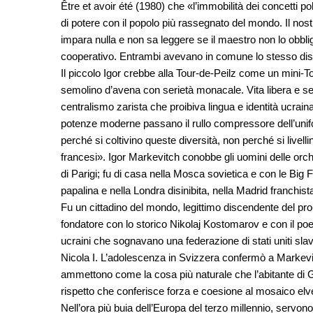
Être et avoir été (1980) che «l’immobilità dei concetti poli
di potere con il popolo più rassegnato del mondo. Il no
impara nulla e non sa leggere se il maestro non lo obblig
cooperativo. Entrambi avevano in comune lo stesso dis
Il piccolo Igor crebbe alla Tour-de-Peilz come un mini-
semolino d’avena con serietà monacale. Vita libera e se
centralismo zarista che proibiva lingua e identità ucraina
potenze moderne passano il rullo compressore dell’unif
perché si coltivino queste diversità, non perché si livel
francesi». Igor Markevitch conobbe gli uomini delle o
di Parigi; fu di casa nella Mosca sovietica e con le Big
papalina e nella Londra disinibita, nella Madrid franchi
Fu un cittadino del mondo, legittimo discendente del pro
fondatore con lo storico Nikolaj Kostomarov e con il poe
ucraini che sognavano una federazione di stati uniti slav
Nicola I. L’adolescenza in Svizzera confermò a Markevit
ammettono come la cosa più naturale che l’abitante di Gi
rispetto che conferisce forza e coesione al mosaico elve
Nell’ora più buia dell’Europa del terzo millennio, servon