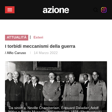
|
ATTUALITÀ
Esteri
I torbidi meccanismi della guerra
/ Alfio Caruso
14 Marzo 2022
Da sinistra: Neville Chamberlain, Édouard Daladier, Adolf
Hitler e Benito Mussolini nel settembre 1938 (Shutterstock)