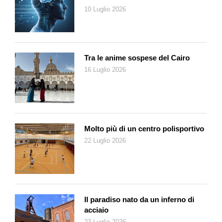
diminuzioni termiche che li solidificano (congelandoli). Ulteriori
10 Luglio 2026
nevicate si depositano su superfici instabili che agevolano lo
scivolamento delle valanghe.
Essenzialmente, le valanghe sono un meccanismo di
eliminazione per gravità della neve dalle quote superiori di una
Tra le anime sospese del Cairo
montagna. In sostanza si tratta di una frana di masse di neve
16 Luglio 2026
e/o di ghiaccio in condizioni di equilibrio instabile lungo un
pendio superiore a 30 gradi. La valanga può essere provocata
per scivolamento di masse di neve fresca su una superficie di
neve vecchia, più o meno consolidata per effetto del proprio
peso. Particolarmente in primavera, il parziale disgelo della
Molto più di un centro polisportivo
massa nevosa – dovuto all’aumento termico dell’aria e a un
22 Luglio 2026
apporto di calore dal basso verso l’alto – provoca una valanga
di neve pesante, detta di fondo, con conseguente
trascinamento di vegetali e piccoli animali, dall’alto verso il
basso in un ammasso di fanghiglia.
Nel Cantone Ticino, la Valle Bedretto è nota da vecchia data
Il paradiso nato da un inferno di
per il
flagello bianco
: posta al confluire delle sorgenti di cinque
acciaio
fiumi (Reuss, Rodano, Toce, Ticino, Maggia; è sede di copiose
23 Luglio 2026