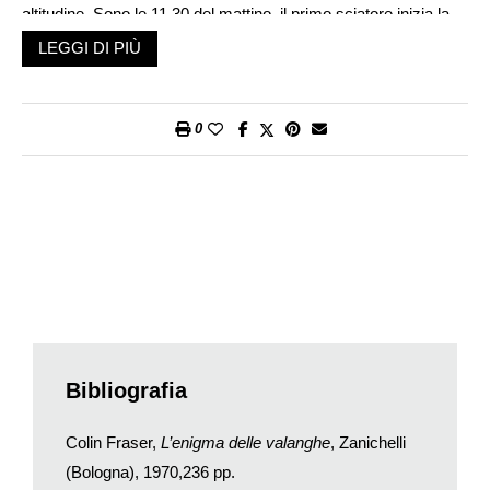
altitudine. Sono le 11.30 del mattino, il primo sciatore inizia la
discesa, e provoca una valanga che lo travolge e lo trascina
LEGGI DI PIÙ
per centinaia di metri. A recuperarlo, sotto venti centimetri di
neve, le squadre di soccorso intervenute nonostante il pericolo
di altre valanghe. Morirà dopo qualche ora all’ospedale di
0
Aosta.
Troppe valanghe causate dall’uomo
titolava «La Stampa» del
17 dicembre 2014, riferendo di una precedente valanga (con
un morto) causata dalla contemporanea presenza di una
ventina di sciatori fuori pista. Il sovraffollamento della
montagna è uno dei fattori di più forte rischio per gli incidenti da
valanga. Il 60 per cento di questi eventi, come detto, sono
causati dagli sciatori fuori pista (detti
freeriders
), sci-alpinisti
che si avventurano non solo fuori dal tracciato di sicurezza,
ma anche fuori stagione e fuori orario. Del tutto recentemente
Bibliografia
si sono aggiunti anche i
ciaspolisti
, escursionisti che vanno in
montagna con le racchette da neve a volte in allegre e
Colin Fraser,
L’enigma delle valanghe
, Zanichelli
incoscienti brigate.
(Bologna), 1970,236 pp.
Nel corso di quella stagione, e sempre in Valle d’Aosta, sono