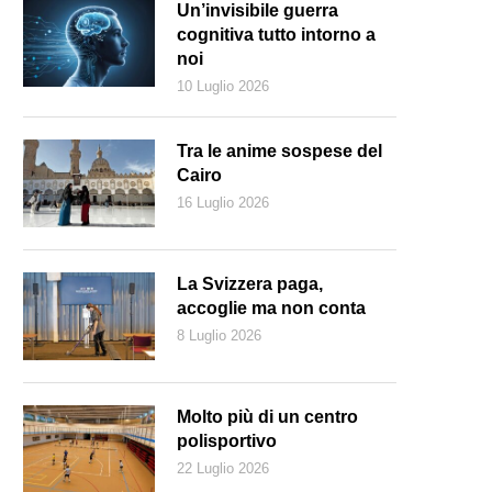
Un’invisibile guerra
cognitiva tutto intorno a
noi
10 Luglio 2026
Tra le anime sospese del
Cairo
16 Luglio 2026
La Svizzera paga,
accoglie ma non conta
8 Luglio 2026
artista Stefania Mariani durante lo spettacolo Straordinaria tu! in scena
Molto più di un centro
polisportivo
22 Luglio 2026