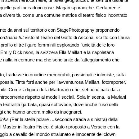
 in scena nel locarnese, un’area geografica che sembra distante
 quelle parti accadono cose. Magari sporadiche. Certamente
nella diversità, come una comune matrice di teatro fisico incontrato
esente da anni sul territorio con StagePhotography proponendo
ordinaria tu!
visto al Teatro del Gatto di Ascona, scritto con Laura
rofilo di tre figure femminili esplorando l’unicità delle loro
Emily Dickinson, la svizzera Ella Maillart e la napoletana
 nulla in comune ma che sono unite dall’atteggiamento che
, tradusse in quartine memorabili, passionali e intimiste, sulla
 poesia. Tinte forti anche per l’avventurosa Maillart, fotoreporter,
nile. Come la figura della Marturano che, sebbene nata dalla
ntrocorrente rispetto ai modelli sociali. Sola in scena, la Mariani
a teatralità garbata, quasi sottovoce, dove anche l’uso della
ggi che hanno ancora molto da insegnarci.
links
(
Per la stella polare …seconda strada a sinistra) della
l Master in Teatro Fisico, è stato riproposto a Verscio con la
ggio a cavallo del mondo stralunato e innocente del clown