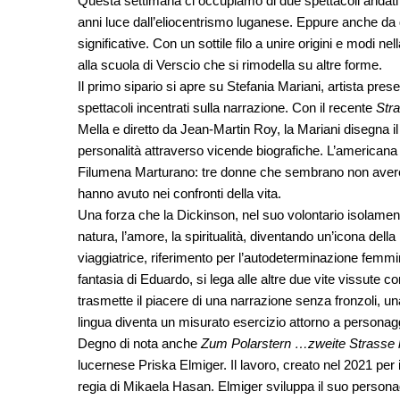
Questa settimana ci occupiamo di due spettacoli andati
anni luce dall’eliocentrismo luganese. Eppure anche da
significative. Con un sottile filo a unire origini e modi 
alla scuola di Verscio che si rimodella su altre forme.
Il primo sipario si apre su Stefania Mariani, artista pr
spettacoli incentrati sulla narrazione. Con il recente
Stra
Mella e diretto da Jean-Martin Roy, la Mariani disegna il p
personalità attraverso vicende biografiche. L’americana 
Filumena Marturano: tre donne che sembrano non avere
hanno avuto nei confronti della vita.
Una forza che la Dickinson, nel suo volontario isolamento
natura, l’amore, la spiritualità, diventando un’icona della
viaggiatrice, riferimento per l’autodeterminazione femmi
fantasia di Eduardo, si lega alle altre due vite vissute co
trasmette il piacere di una narrazione senza fronzoli, un
lingua diventa un misurato esercizio attorno a persona
Degno di nota anche
Zum Polarstern …zweite Strasse 
lucernese Priska Elmiger. Il lavoro, creato nel 2021 per i
regia di Mikaela Hasan. Elmiger sviluppa il suo persona