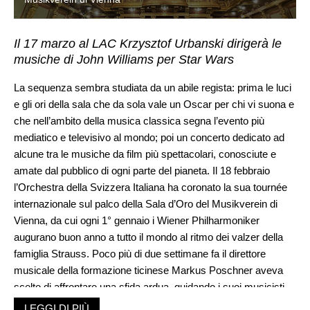
Il 17 marzo al LAC Krzysztof Urbanski dirigerà le
musiche di John Williams per Star Wars
La sequenza sembra studiata da un abile regista: prima le luci
e gli ori della sala che da sola vale un Oscar per chi vi suona e
che nell’ambito della musica classica segna l’evento più
mediatico e televisivo al mondo; poi un concerto dedicato ad
alcune tra le musiche da film più spettacolari, conosciute e
amate dal pubblico di ogni parte del pianeta. Il 18 febbraio
l’Orchestra della Svizzera Italiana ha coronato la sua tournée
internazionale sul palco della Sala d’Oro del Musikverein di
Vienna, da cui ogni 1° gennaio i Wiener Philharmoniker
augurano buon anno a tutto il mondo al ritmo dei valzer della
famiglia Strauss. Poco più di due settimane fa il direttore
musicale della formazione ticinese Markus Poschner aveva
scelto di affrontare una sfida ardua, guidando i suoi musicisti
negli abissi spirituali ed estetici della sesta sinfonia
Patetica
di
LEGGI DI PIÙ