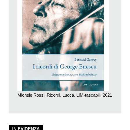
celebrato violinista, docente, pianista, direttore d’orchestra e
instancabile animatore musicale. Per avvicinare la sua musica
si può cominciare dalla sua più affascinante opera sinfonica, la
Terza Suite «paesana», scritta alle soglie della Seconda guerra
mondiale, come rifugio dalla barbarie. È una sorta di ritorno alla
terra madre romena e ai ricordi infantili in cinque parti (Rinnovo
primaverile. Bimbi en plein air. Vecchia casa d’infanzia, al
tramonto – Pastore – Uccelli migratori e corvi – Campane
vespertine. Fiume sotto la luna. Danze rustiche). Potrebbe
sembrare formalmente un tardo poema sinfonico se non fosse
che l’autore ha il potere di sublimare i ricordi atavici con la
freschezza della sua orchestra moderna e la maestria di
un’orchestrazione sempre originale che conferisce l’alone
Michele Rossi, Ricordi, Lucca, LIM-tascabili, 2021
magico del profondo scandaglio introspettivo agli spunti
autobiografici.
In ogni parola di Enescu traspare quell’incandescenza mistica,
ammirata da Menuhin, con la quale si poneva davanti a tutta la
musica, soprattutto nell’attività prediletta, la composizione. Una
IN EVIDENZA