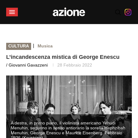
|
CULTURA
Musica
L’incandescenza mistica di George Enescu
/ Giovanni Gavazzeni
28 Febbraio 2022
A destra, in primo piano, il violinista americano Yehudi
Menuhin, seguono in senso antiorario la sorella Hephzibah
Menuhin, George Enescu e Maurice Eisenberg. Febbraio
1936 (Keystone)