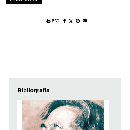
lo pseudonimo di Clarendon, organista titolare di Saint-Louis
des Invalides a Parigi, conferenziere ricercato e divo delle
interviste radio-televisive delle star. Il sintetico profilo di
0
Enescu, in forma di autoritratto, presenta prima di tutto un
uomo magnetico di umiltà esemplare nei frequenti alti e bassi
della vita, sia negli anni di gloria che in quelli della povertà e
dell’esilio in Francia. Divisa modesta nonostante un gran
talento molto precoce: a 17 anni compose la sua Seconda
Sonata per violino e pianoforte in sole due settimane. Una
Sonata presentata a Lugano nella stagione autunnale di
Lugano Musica da Julia Fischer, dove la tradizione popolare
romena si innesta a quella occidentale, attraverso l’influsso
combinato di Brahms e del suo maestro, Gabriel Fauré. Dopo
Bibliografia
averla scritta, il giovane Enescu fu ricevuto a Berlino
nientemeno che dal leggendario violinista Josef Joachim,
amico e consigliere di Brahms, il quale gli fece un dono-
consacrazione: l’autografo delle sue cadenze per il Concerto
per violino di Beethoven.
Compositore precoce e talento multiforme, Enescu fu