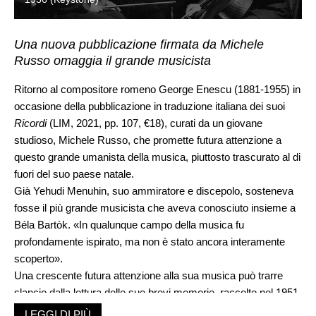
Una nuova pubblicazione firmata da Michele
Russo omaggia il grande musicista
Ritorno al compositore romeno George Enescu (1881-1955) in
occasione della pubblicazione in traduzione italiana dei suoi
Ricordi
(LIM, 2021, pp. 107, €18), curati da un giovane
studioso, Michele Russo, che promette futura attenzione a
questo grande umanista della musica, piuttosto trascurato al di
fuori del suo paese natale.
Già Yehudi Menuhin, suo ammiratore e discepolo, sosteneva
fosse il più grande musicista che aveva conosciuto insieme a
Béla Bartòk. «In qualunque campo della musica fu
profondamente ispirato, ma non è stato ancora interamente
scoperto».
Una crescente futura attenzione alla sua musica può trarre
slancio dalla lettura delle sue brevi memorie, raccolte nel 1951
da Bernard Gavoty, temuto critico musicale del «Figaro» sotto
LEGGI DI PIÙ