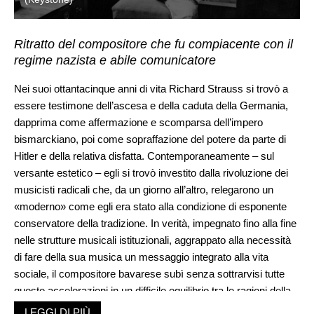
Ritratto del compositore che fu compiacente con il
regime nazista e abile comunicatore
Nei suoi ottantacinque anni di vita Richard Strauss si trovò a
essere testimone dell’ascesa e della caduta della Germania,
dapprima come affermazione e scomparsa dell’impero
bismarckiano, poi come sopraffazione del potere da parte di
Hitler e della relativa disfatta. Contemporaneamente – sul
versante estetico – egli si trovò investito dalla rivoluzione dei
musicisti radicali che, da un giorno all’altro, relegarono un
«moderno» come egli era stato alla condizione di esponente
conservatore della tradizione. In verità, impegnato fino alla fine
nelle strutture musicali istituzionali, aggrappato alla necessità
di fare della sua musica un messaggio integrato alla vita
sociale, il compositore bavarese subì senza sottrarvisi tutte
queste accelerazioni in un difficile equilibrio tra le ragioni della
necessità e l’affermazione di un proprio modello estetico
LEGGI DI PIÙ