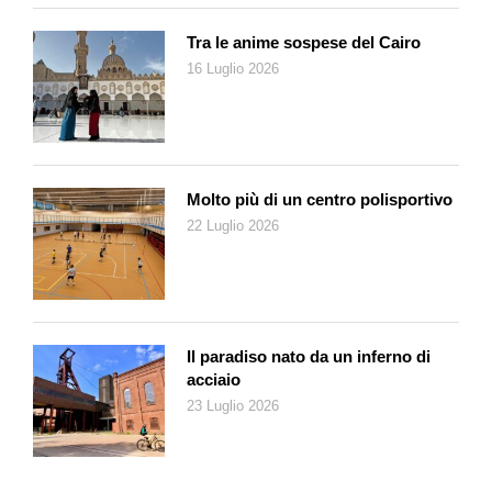
l’intensità della popolana che stende i panni in
Biancheria al
vento
(1901) di Ettore Tito, pittore dell’aria e del movimento.
Tra le anime sospese del Cairo
Ecco: l’aria, la luce, le suggestioni del paesaggio sono la cifra
16 Luglio 2026
che rendono Venezia unica al mondo, «il gioco di fata Morgana
e una visione del cuor profondo» della poesia di Diego Valeri.
Molto più di un centro polisportivo
22 Luglio 2026
Il paradiso nato da un inferno di
acciaio
23 Luglio 2026