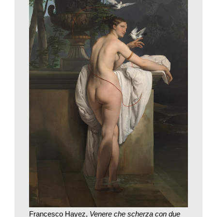
barca in laguna un gruppo di persone simboleggia l’annessione
di Venezia all’Italia dopo la Terza guerra d’Indipendenza. Così
sembra dirci il ragazzo che regge l’immagine di Vittorio
Emanuele II, e il tricolore degli abiti vuole alludere alla
speranza di un futuro migliore.
Ma è nella seconda sala che si assiste alla trasformazione del
vedutismo nella pittura di paesaggio con opere di Giuseppe
Canella, Domenico Bresolin, Giacomo Favretto. Il vedutismo e
le quinte architettoniche cedono il passo all’attenzione per le
suggestioni atmosferiche, la luce cangiante, il colore.
L’alfiere del superamento del vedutismo è Guglielmo Ciardi cui
è dedicata la terza sala. Ciardi ci introduce alla scoperta della
poesia della laguna; nelle sue tele, ambientate anche in
terraferma, la luce, le poche persone e l’atmosfera quasi
metafisica restituiscono l’immagine della laguna come terra di
mezzo tra mare, cielo e terra.
Mulino sul Sile
del 1877-78 ne è
un esempio: è una tela costruita sulla diagonale del canale con
la luce cristallina di un mattino estivo che permea ogni cosa.
Francesco Hayez,
Venere che scherza con due