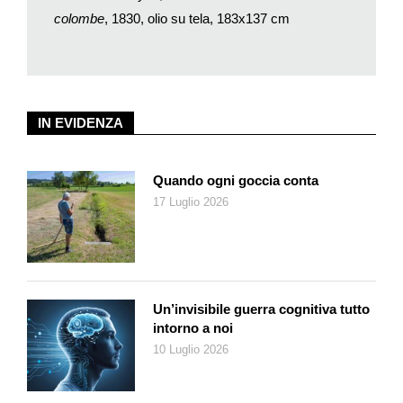
Sempre negli anni ottanta l’arte veneziana si ispira anche al
colombe
, 1830, olio su tela, 183x137 cm
vero, con pittori come Luigi Nono e Giacomo Favretto, e la
«pittura del vero» è la protagonista dell’ultimo tratto del
percorso espositivo con una quadruplice declinazione: vita
familiare, mondo del lavoro, idillio amoroso e devozione
popolare.
IN EVIDENZA
In
Verso sera presso Polcenigo
, del 1873, Luigi Nono dà voce
a una visione lirica e intimista della campagna friulana. Il
paesaggio è il grande protagonista anche della tela di Giacomo
Quando ogni goccia conta
Favretto,
La mietitura del riso
(1876 ca) dove però non c’è
17 Luglio 2026
alcun riferimento sociale al mondo del lavoro.
Ma qualcosa sta cambiando sul finire del secolo: del 1895 è la
prima Esposizione internazionale d’Arte, e Venezia si apre alle
suggestioni del gusto d’Oltralpe. A conclusione del percorso, le
opere realizzate a cavallo tra gli anni ottanta e novanta da
Un’invisibile guerra cognitiva tutto
intorno a noi
artisti quali Ettore Tito e Mario De Maria che con
I monaci dalle
10 Luglio 2026
occhiaie vuote
(1888), mostra un chiaro simbolismo vicino alla
pittura di Böcklin.
Il modo migliore per congedarsi dalla mostra è cogliere