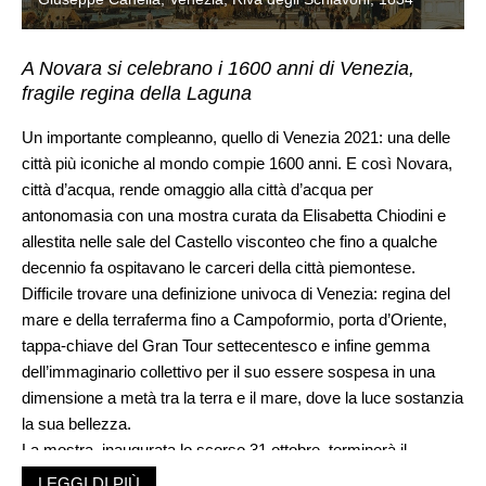
A Novara si celebrano i 1600 anni di Venezia,
fragile regina della Laguna
Un importante compleanno, quello di Venezia 2021: una delle
città più iconiche al mondo compie 1600 anni. E così Novara,
città d’acqua, rende omaggio alla città d’acqua per
antonomasia con una mostra curata da Elisabetta Chiodini e
allestita nelle sale del Castello visconteo che fino a qualche
decennio fa ospitavano le carceri della città piemontese.
Difficile trovare una definizione univoca di Venezia: regina del
mare e della terraferma fino a Campoformio, porta d’Oriente,
tappa-chiave del Gran Tour settecentesco e infine gemma
dell’immaginario collettivo per il suo essere sospesa in una
dimensione a metà tra la terra e il mare, dove la luce sostanzia
la sua bellezza.
La mostra, inaugurata lo scorso 31 ottobre, terminerà il
prossimo 13 marzo, e ci porta per mano alla scoperta di una
LEGGI DI PIÙ