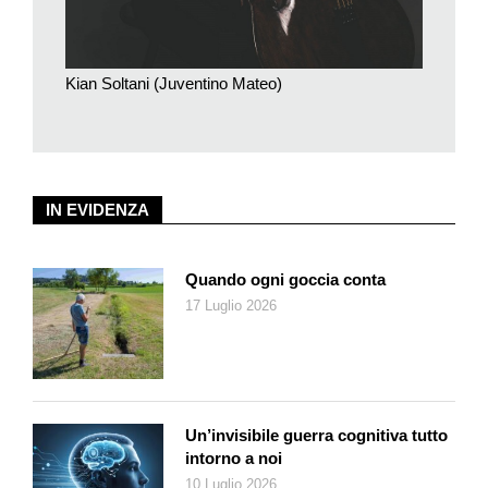
onestà interpretative. Giovanni Sollima, che è anche
compositore e che attraverso i suoi brani ha creato un modo
nuovo di essere violoncellista». Per dar voce alla sua attività,
Kian Soltani (Juventino Mateo)
Soltani non disdegna i social: «Sono utili, il 90% dei miei
contatti ha meno di trent’anni; attraverso i social invito i giovani
ai concerti e loro stessi si invitano reciprocamente».
IN EVIDENZA
Quando ogni goccia conta
17 Luglio 2026
Un’invisibile guerra cognitiva tutto
intorno a noi
10 Luglio 2026