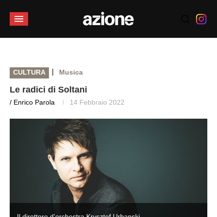
|
CULTURA
Musica
Le radici di Soltani
/ Enrico Parola
14 Febbraio 2022
Il direttore d'orchestra Krysztof Urbanski