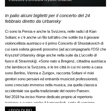
In palio alcuni biglietti per il concerto del 24
febbraio diretto da Urbansky
Ci sono la Persia e anche la Svizzera, nelle radici di Kian
Soltani; e c’è anche un filo tutt’altro che sottile tra il giovane
violoncellista austriaco e il primo Concerto di Shostakovich di
cui sarà solista giovedì prossimo (ad accompagnarlo l’OSI che
Krysztof Urbansky dirige anche nella suite da
L’uccello di
fuoco
di Stravinskij). «Sono nato a Bregenz, cittadina austriaca
che lambisce la Svizzera, e le tre città in cui mi sento a casa
sono Berlino, Vienna e Zurigo», racconta Soltani «I miei
genitori sono persiani ed entrambi musicisti professionisti;
sono cresciuto immerso nella musica, sia quella classica
occidentale sia quella tradizionale del nostro Paese».
Nel 2018 ha inciso Home dedicato proprio al repertorio
iraniano; e suona anche il kamancheh, sorta di versione
persiana del violoncello; «È uno strumento interessante, ma ha
LEGGI DI PIÙ