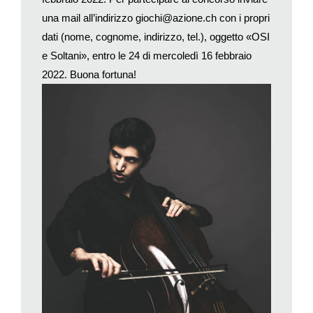
mai le diteggiature, voleva che trovassi una mia strada. È stato
una mail all’indirizzo giochi@azione.ch con i propri
un mentore, generoso e illuminante».
dati (nome, cognome, indirizzo, tel.), oggetto «OSI
Attraverso Monighetti, dunque, Soltani ha potuto attingere allo
e Soltani», entro le 24 di mercoledì 16 febbraio
spirito di Rostropovich, che fu dedicatario del
Concerto
di
2022. Buona fortuna!
Shostakovich. I due erano amici e più volte il grande Slava gli
aveva chiesto di scrivergli un concerto. Un giorno lesse sul
giornale che Shostakovich l’aveva composto, ma non
sapendone nulla pensò che l’avesse scritto per un altro; si
precipitò infuriato a casa di Shostakovich. Questi si giustificò
spiegandogli di temere che l’opera non piacesse e non fosse
all’altezza del suo talento; Slava lo lesse a prima vista
accompagnato dal compositore al pianoforte. Fu il battesimo
domestico di un capolavoro assoluto, e fu pace tra i due che
poi brindarono a bicchieri di vodka.
Tra i violoncellisti d’oggi, Soltani ha una sua trinità personale:
«Yo Yo Ma, per la sua abilità nel far comunicare tra loro culture
diverse, nel cimentarsi in generi differenti creando sempre
progetti convincenti. Steven Isserlis, per la sua purezza e