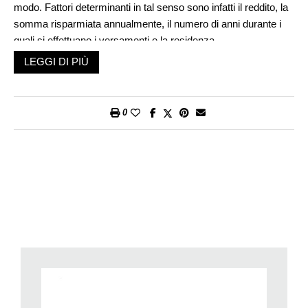
modo. Fattori determinanti in tal senso sono infatti il reddito, la
somma risparmiata annualmente, il numero di anni durante i
quali si effettuano i versamenti e la residenza.
Dato che in Svizzera, a causa della progressione, i redditi più
LEGGI DI PIÙ
elevati vengono tassati maggiormente, i risparmiatori 3a con
un reddito più alto conseguono risparmi più cospicui sulle
imposte. In altre parole, se lei detraesse l’attuale importo
0
massimo 3a pari a 6883 franchi a fronte di un reddito lordo di
120’000 franchi, nel Canton Zurigo risparmierebbe circa 1600
franchi di imposte all’anno. Parliamo invece di circa 860 franchi
con un reddito lordo di 60’000 franchi. Se vivesse in un
cantone a tassazione elevata quale Basilea Città, Berna,
Ginevra o Giura, dal punto di vista fiscale il risparmio 3a
converrebbe ancor di più.
Anche il fatto di essere sposato rappresenta un vantaggio,
perché i due coniugi rimpinzano ognuno un conto 3a proprio e
possono effettuare la detrazione dalle imposte, ma i redditi
vengono tassati insieme. Il pilastro 3a è per lei, in quanto
lavoratore a tempo parziale, molto più importante, perché le