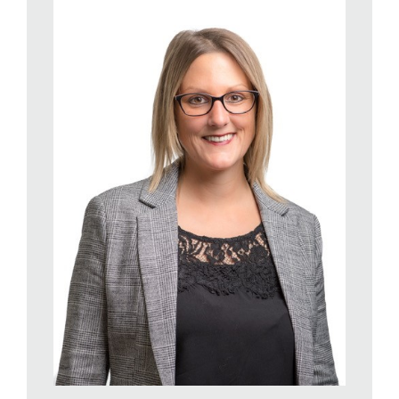
permette di colmare le relative lacune del secondo pilastro.
Se per i prossimi 30 anni, fino al suo pensionamento, dovesse
versare l’intero importo 3a, raccoglierebbe oltre 200’000 franchi
che l’aiuterebbero a migliorare il suo tenore di vita durante la
vecchiaia. Con la rendita AVS e l’avere della cassa pensioni da
soli, infatti, potrebbe non essere in grado di mantenere lo
stesso standard di vita che aveva mentre lavorava.
Sebbene al momento della riscossione debba pagare le
imposte anche sull’avere previdenziale del pilastro 3a, tutto
sommato approfitterebbe di un risparmio fiscale, dato che il
capitale del 3° pilastro viene tassato a un’aliquota ridotta
quando viene liquidato. Inoltre, a seconda del tipo di
collocamento, può anche accrescere il denaro investito.
Consiglio: alla luce dei bassi tassi d’interesse anche sui conti
3a si raccomanda di ricorrere, in base alla durata
dell’investimento, a un piano di risparmio in fondi previdenziali.
Più a lungo si risparmia, maggiore deve essere la rispettiva
quota azionaria.