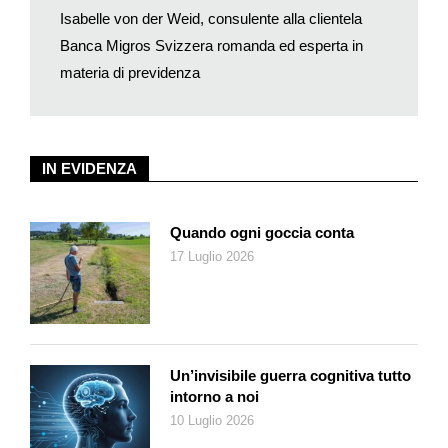
Informazioni
Isabelle von der Weid, consulente alla clientela
Il calcolatore 3a della Banca Migros le permette di calcolare i
Banca Migros Svizzera romanda ed esperta in
suoi risparmi e il suo capitale di vecchiaia.
materia di previdenza
www.bancamigros.ch/3a-calcolatore
IN EVIDENZA
Quando ogni goccia conta
17 Luglio 2026
Un’invisibile guerra cognitiva tutto
intorno a noi
10 Luglio 2026