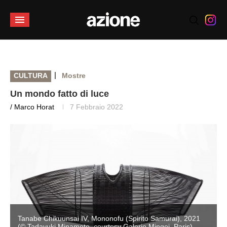
|
CULTURA
Mostre
Un mondo fatto di luce
/ Marco Horat
7 Febbraio 2022
Tanabe Chikuunsai IV, Mononofu (Spirito Samurai), 2021
(© Tadayuki Minamoto, courtesy Galerie Mingei, Paris)