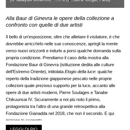
Alla Baur di Ginevra le opere della collezione a
confronto con quelle di due artisti
Il bello di un’esposizione, oltre che allietare il visitatore, è che
dovrebbe arricchirlo nelle sue conoscenze, aprirgli la mente
verso nuovi orizzonti e indurlo a porsi qualche domanda sulla
propria condizione. Prendiamo il caso della mostra alla
Fondazione Baur di Ginevra (istituzione dedita alle culture
dell’Estremo Oriente), intitolata
Elogio della luce
: qualche
reperto della tradizione giapponese pescato nelle proprie
collezioni quale prezioso supporto per la luce, accanto alle
opere di due artisti moderni, Pierre Soulages e Tanabe
Chikuunsai IV. Sicuramente a noi più noto il primo,
protagonista tra l’altro di una grande retrospettiva alla
Fondazione Gianadda nel 2018, che non il secondo. E qui
iniziano le scoperte.
Soulages è stato definito come colui che nelle sue tele,
LEGGI DI PIÙ