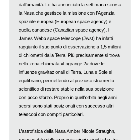
dall’umanità. Lo ha annunciato la settimana scorsa
(pezzi di razzi, satelliti fuori uso, frammenti di oggetti vari), che
la Nasa che gestisce la missione con l’Agenzia
orbitano per decine e centinaia di anni prima di ricadere sulla
spaziale europea (European space agency) e
terra e bruciare nell’atmosfera, sono un pericolo costante per i
satelliti che operano per noi. Dal lancio del primo satellite, lo
quella canadese (Canadian space agency). Il
Sputnik sovietico nel 1957, non abbiamo più smesso di portare
James Webb space telescope (Jwst) ha infatti
oggetti nello spazio e di compiere missioni spaziali con uomini
raggiunto il suo punto di osservazione a 1,5 milioni
e robot. Il risultato è che oggi i satelliti sono diventati
di chilometri dalla Terra. Più precisamente si trova
numerosissimi.
nella zona chiamata «Lagrange 2» dove le
Ci sono satelliti scientifici che osservano la Terra e ne
influenze gravitazionali di Terra, Luna e Sole si
registrano le modificazioni ambientali, come per esempio lo
equilibrano, permettendo al prezioso strumento
scioglimento dei ghiacci, l’inquinamento dei mari o la
scientifico di restare stabile nella sua posizione
deforestazione; oppure satelliti che hanno scopi commerciali e
servono per la meteorologia, le telecomunicazioni e altre
con poco sforzo. Proprio in quell’orbita negli anni
applicazioni pratiche. Gli specialisti li conoscono bene, mentre
scorsi sono stati posizionati con successo altri
il grande pubblico si gode i loro risultati pratici quasi senza
telescopi con compiti particolari.
accorgersene. Diamo spesso per scontati i cellulari, il Gps, le
dirette tv che ci collegano col mondo: sono alcuni usi pratici dei
L’astrofisica della Nasa Amber Nicole Straughn,
cosiddetti satelliti civili. Poi ci sono quelli militari, che
responsabile delle comunicazioni scientifiche, ha