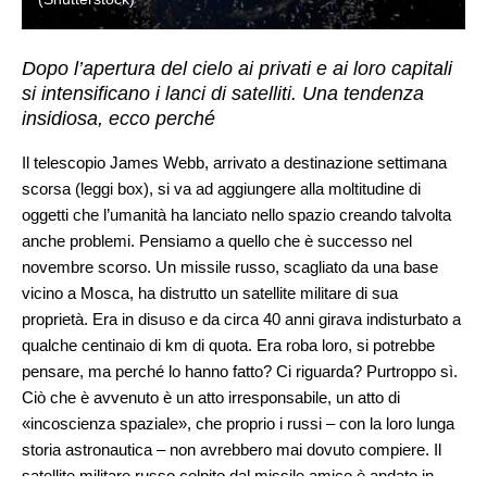
Dopo l’apertura del cielo ai privati e ai loro capitali
si intensificano i lanci di satelliti. Una tendenza
insidiosa, ecco perché
Il telescopio James Webb, arrivato a destinazione settimana
scorsa (leggi box), si va ad aggiungere alla moltitudine di
oggetti che l’umanità ha lanciato nello spazio creando talvolta
anche problemi. Pensiamo a quello che è successo nel
novembre scorso. Un missile russo, scagliato da una base
vicino a Mosca, ha distrutto un satellite militare di sua
proprietà. Era in disuso e da circa 40 anni girava indisturbato a
qualche centinaio di km di quota. Era roba loro, si potrebbe
pensare, ma perché lo hanno fatto? Ci riguarda? Purtroppo sì.
Ciò che è avvenuto è un atto irresponsabile, un atto di
«incoscienza spaziale», che proprio i russi – con la loro lunga
storia astronautica – non avrebbero mai dovuto compiere. Il
satellite militare russo colpito dal missile amico è andato in