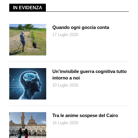
SpaceX, sta lanciando in orbite basse una nuova costellazione
IN EVIDENZA
di satelliti chiamata Starlink, che permetterà di portare Internet
in tutto il mondo, anche nelle zone più isolate. In due anni ha
piazzato in orbita più di 1100 satelliti e ha già ottenuto dalla
Quando ogni goccia conta
Fcc, la Commissione americana responsabile delle licenze,
17 Luglio 2026
l’autorizzazione a lanciare 12mila satelliti di questo tipo. Il
trenino luminoso di Starlink, nel 2021, minacciò per 2 volte la
Stazione spaziale Tiangong, suscitando una protesta ufficiale
della Cina presso l’Onu. Il Trattato sullo Spazio extra-
atmosferico, sottoscritto dalle potenze interessate, ha sancito i
Un’invisibile guerra cognitiva tutto
intorno a noi
fondamenti del diritto spaziale internazionale per le Nazioni, ma
non prevedeva l’ingresso dei privati. Oggi ci si muove in una
10 Luglio 2026
zona grigia ancora da definire con ulteriori accordi
internazionali. Starlink ha subito pure la protesta degli
astronomi, danneggiati nelle loro osservazioni dalla luminosità
dei satelliti di Musk. Infine, oltre a SpaceX, altre società private
Tra le anime sospese del Cairo
come Amazon e OneWeb hanno fatto richieste per futuri lanci
16 Luglio 2026
di satelliti. Di sicuro lo spazio sarà sempre più inquinato da
detriti spaziali, per cui si cerca di correre ai ripari.