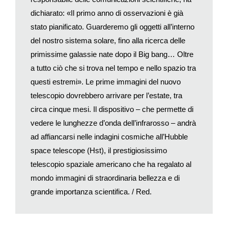
percorrono orbite basse per osservare punti strategici o
dichiarato: «Il primo anno di osservazioni è già
sensibili in un’ottica di guerra. Quanti ne partono ogni anno?
stato pianificato. Guarderemo gli oggetti all’interno
Impossibile saperlo, anche se pure questi entrano nel
conteggio degli oggetti orbitanti che le agenzie spaziali tengono
del nostro sistema solare, fino alla ricerca delle
sotto continua osservazione. Infatti la problematica dei satelliti
primissime galassie nate dopo il Big bang… Oltre
e soprattutto dei detriti spaziali preoccupa da tempo gli addetti
a tutto ciò che si trova nel tempo e nello spazio tra
ai lavori.
questi estremi». Le prime immagini del nuovo
I satelliti vivono parecchi anni nelle loro corsie fisse intorno alla
telescopio dovrebbero arrivare per l’estate, tra
Terra, poi si spengono e muoiono, ma restano lassù per tempi
circa cinque mesi. Il dispositivo – che permette di
più o meno lunghi a dipendenza della loro quota e sono un
vedere le lunghezze d’onda dell’infrarosso – andrà
pericolo potenziale per i nuovi satelliti che arrivano in orbita.
ad affiancarsi nelle indagini cosmiche all’Hubble
L’ufficio americano dello spazio esterno e l’Esa nel 2020
catalogavano circa 2700 satelliti operativi e 8800 tonnellate di
space telescope (Hst), il prestigiosissimo
detriti spaziali. Di questi 1950 erano gli ultimi stadi dei razzi,
telescopio spaziale americano che ha regalato al
2850 i satelliti morti, 34mila i frammenti di 10 cm, 900mila quelli
mondo immagini di straordinaria bellezza e di
da 1 a 10 cm, 128milioni quelli da 1 mm fino a 1 cm. Gli oggetti
grande importanza scientifica. / Red.
più piccoli non possono essere monitorati. Ma negli ultimi anni
l’apertura dello spazio ai privati e ai loro capitali sta
intensificando i lanci. Il miliardario Elon Musk, con la sua