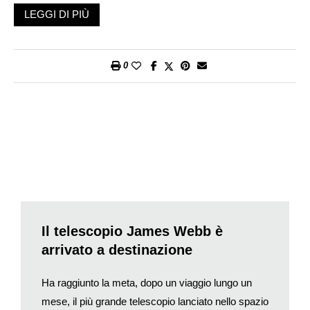
mille pezzi, per la precisione in 1500 frammenti, più decine e
LEGGI DI PIÙ
forse centinaia di migliaia di piccolissimi detriti spaziali.
L’operazione ha messo in temporaneo pericolo persino la
Stazione spaziale internazionale Iss (che tra l’altro è anche
0
russa) e quella cinese Tiangong: gli equipaggi hanno dovuto
mettere in atto le procedure di urgenza previste in caso di
minaccia diretta all’integrità delle stazioni stesse. Le dure
rimostranze degli Usa sono state immediate. La Russia ha
dichiarato che si trattava di un test per un’arma antisatellite e
che non aveva messo in pericolo nessuno.
Per la verità l’esplosione provocata è avvenuta in una fascia
orbitale che da molti è giudicata pericolosa per la presenza di
numerosi satelliti. Sta proprio qui il punto: non si è trattato del
primo test di questo genere, in passato lo avevano fatto anche
Il telescopio James Webb è
altri Paesi: gli Usa, la Cina, l’India e la stessa Russia, che
arrivato a destinazione
volevano dimostrare la propria potenza militare. Forse anche
quello di novembre è stato un segnale lanciato ai propri
Ha raggiunto la meta, dopo un viaggio lungo un
avversari, ma c’è un risvolto scientifico inquietante che non si
mese, il più grande telescopio lanciato nello spazio
esaurisce con le schermaglie politiche. Le scorie spaziali