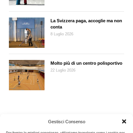
L’unica strada percorribile è la rimozione dei corpi di importanti
dimensioni che orbitano obsoleti sopra le nostre teste (se ne
discuterà anche il 16 febbraio prossimo a Tolosa durante il
La Svizzera paga, accoglie ma non
conta
summit dell’Ue sulla strategia spaziale). L’Europa spaziale è
8 Luglio 2026
all’avanguardia in questo senso e già nel 2012 aveva lanciato
l’iniziativa «Spazio pulito» che incitava tutti gli addetti ai lavori a
sviluppare tecnologie innovative riguardanti i satelliti, con
l’obiettivo di salvaguardare gli ambienti spaziale e terrestre. Si
Molto più di un centro polisportivo
va dal design ecologico per i nuovi manufatti alle restrizioni
nell’uso di particolari materiali e carburanti inquinanti, dalla
22 Luglio 2026
riduzione dei consumi durante la vita attiva del satellite alla
gestione della scoria. La Svizzera si è distinta e l’Esa nel
novembre 2020 ha firmato un contratto da 86 milioni di euro
con la start-up Clear space Sa, uno spin-off del Politecnico
federale di Losanna, per acquistare il servizio di un drone in
grado di catturare i detriti per rallentarli, farli cadere e
consumare nell’atmosfera. La prima missione di recupero
Gestisci Consenso
partirà nel 2025.