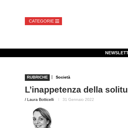
NEWSLET
|
RUBRICHE
Società
L’inappetenza della solit
/ Laura Botticelli
31 Gennaio 2022