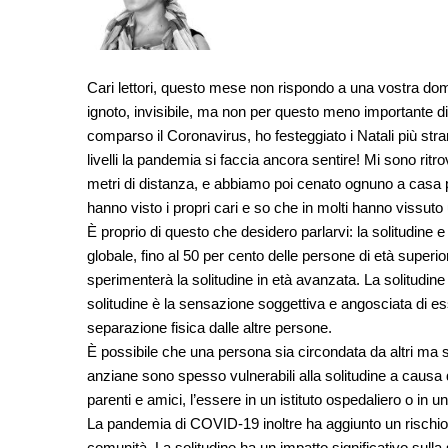
Cari lettori, questo mese non rispondo a una vostra do
ignoto, invisibile, ma non per questo meno importante di
comparso il Coronavirus, ho festeggiato i Natali più stra
livelli la pandemia si faccia ancora sentire! Mi sono ritrov
metri di distanza, e abbiamo poi cenato ognuno a casa pr
hanno visto i propri cari e so che in molti hanno vissuto 
È proprio di questo che desidero parlarvi: la solitudine 
globale, fino al 50 per cento delle persone di età superio
sperimenterà la solitudine in età avanzata. La solitudine
solitudine è la sensazione soggettiva e angosciata di ess
separazione fisica dalle altre persone.
È possibile che una persona sia circondata da altri ma s
anziane sono spesso vulnerabili alla solitudine a causa
parenti e amici, l’essere in un istituto ospedaliero o in
La pandemia di COVID-19 inoltre ha aggiunto un rischio in
comunità. La solitudine ha un impatto significativo sulla s