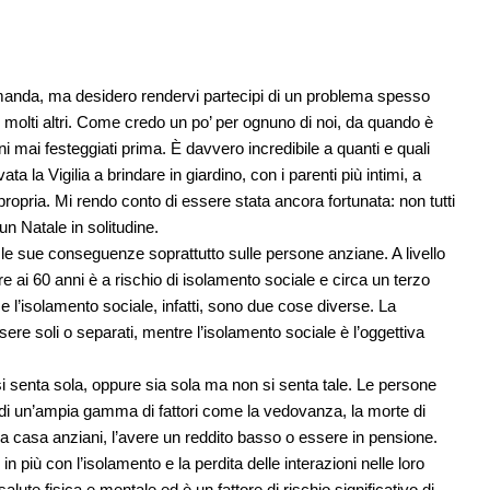
manda, ma desidero rendervi partecipi di un problema spesso
 molti altri. Come credo un po’ per ognuno di noi, da quando è
ni mai festeggiati prima. È davvero incredibile a quanti e quali
ata la Vigilia a brindare in giardino, con i parenti più intimi, a
opria. Mi rendo conto di essere stata ancora fortunata: non tutti
un Natale in solitudine.
e le sue conseguenze soprattutto sulle persone anziane. A livello
re ai 60 anni è a rischio di isolamento sociale e circa un terzo
 e l’isolamento sociale, infatti, sono due cose diverse. La
ere soli o separati, mentre l’isolamento sociale è l’oggettiva
i senta sola, oppure sia sola ma non si senta tale. Le persone
 di un’ampia gamma di fattori come la vedovanza, la morte di
 una casa anziani, l’avere un reddito basso o essere in pensione.
 più con l’isolamento e la perdita delle interazioni nelle loro
alute fisica e mentale ed è un fattore di rischio significativo di