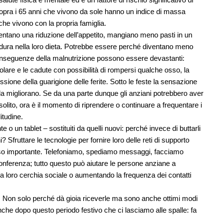
opra i 65 anni che vivono da sole hanno un indice di massa
che vivono con la propria famiglia.
ntano una riduzione dell’appetito, mangiano meno pasti in un
erdura nella loro dieta. Potrebbe essere perché diventano meno
conseguenze della malnutrizione possono essere devastanti:
colare e le cadute con possibilità di rompersi qualche osso, la
ssione della guarigione delle ferite. Sotto le feste la sensazione
 la migliorano. Se da una parte dunque gli anziani potrebbero aver
olito, ora è il momento di riprendere o continuare a frequentare i
itudine.
 un tablet – sostituiti da quelli nuovi: perché invece di buttarli
i? Sfruttare le tecnologie per fornire loro delle reti di supporto
so importante. Telefoniamo, spediamo messaggi, facciamo
conferenza; tutto questo può aiutare le persone anziane a
 la loro cerchia sociale o aumentando la frequenza dei contatti
il. Non solo perché dà gioia riceverle ma sono anche ottimi modi
Anche dopo questo periodo festivo che ci lasciamo alle spalle: fa