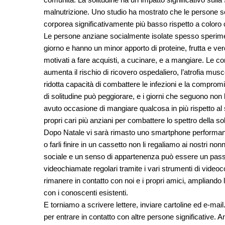
malnutrizione. Uno studio ha mostrato che le persone s
corporea significativamente più basso rispetto a coloro 
Le persone anziane socialmente isolate spesso sperime
giorno e hanno un minor apporto di proteine, frutta e v
motivati a fare acquisti, a cucinare, e a mangiare. Le 
aumenta il rischio di ricovero ospedaliero, l’atrofia mus
ridotta capacità di combattere le infezioni e la compromi
di solitudine può peggiorare, e i giorni che seguono non
avuto occasione di mangiare qualcosa in più rispetto al s
propri cari più anziani per combattere lo spettro della sol
Dopo Natale vi sarà rimasto uno smartphone performante o
o farli finire in un cassetto non li regaliamo ai nostri nonn
sociale e un senso di appartenenza può essere un pas
videochiamate regolari tramite i vari strumenti di video
rimanere in contatto con noi e i propri amici, ampliando
con i conoscenti esistenti.
E torniamo a scrivere lettere, inviare cartoline ed e-ma
per entrare in contatto con altre persone significative. 