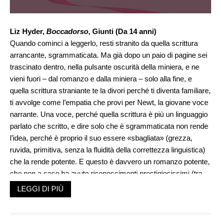
Liz Hyder,
Boccadorso
, Giunti (Da 14 anni)
Quando cominci a leggerlo, resti stranito da quella scrittura
arrancante, sgrammaticata. Ma già dopo un paio di pagine sei
trascinato dentro, nella pulsante oscurità della miniera, e ne
vieni fuori – dal romanzo e dalla miniera – solo alla fine, e
quella scrittura straniante te la divori perché ti diventa familiare,
ti avvolge come l’empatia che provi per Newt, la giovane voce
narrante. Una voce, perché quella scrittura è più un linguaggio
parlato che scritto, e dire solo che è sgrammaticata non rende
l’idea, perché è proprio il suo essere «sbagliata» (grezza,
ruvida, primitiva, senza la fluidità della correttezza linguistica)
che la rende potente. E questo è davvero un romanzo potente,
che non a caso ha avuto riconoscimenti prestigiosissimi (tra
cui miglior libro del 2019 per «The Times»; tra i migliori libri
LEGGI DI PIÙ
2019 per «The Financial Times»).
Un romanzo di formazione, certo, perché Newt è entrato in
miniera a quattro anni senza più uscirne, come tutti gli altri,