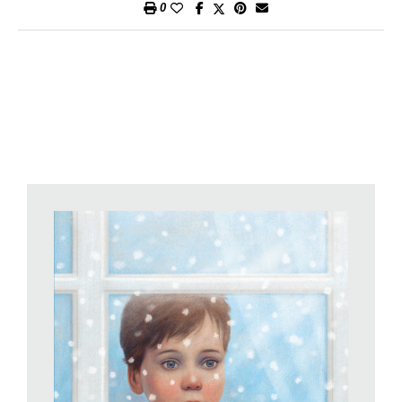
0
uomini e bambini, e piano piano scopre il proprio linguaggio
(anche letteralmente, in quanto analfabeta) e la propria identità.
Ma è anche un romanzo di riscatto dallo sfruttamento,
un’avventura profondamente etica di coraggio, di speranza e di
amicizia, un percorso verso la libertà. Ed è una storia,
potremmo dire, sulla ricerca della luce: quella letterale,
fuggendo da quelle tenebre soffocanti, e quella simbolica,
nell’interrogarsi su una dimensione spirituale che ci trascenda.
E allora Dio, il Signore (anzi «il Sinniore») non può essere in
quella statua che gli spietati oppressori obbligano a venerare
durante le funzioni, per tenere gli schiavi incatenati alla paura
del castigo divino e alla rassegnata sottomissione allo stato
delle cose, ma è Altrove, nella luce interiore che risplende
dentro i protagonisti. Non in tutti però risplende, il Male esiste,
così come il Buio, e come la morte. Ma la speranza – come ci
mostrano le ricorrenti immagini di candele e fiammelle, nei
momenti più drammatici della storia – tiene accesa la luce, nei
cuori di coloro che la accolgono.