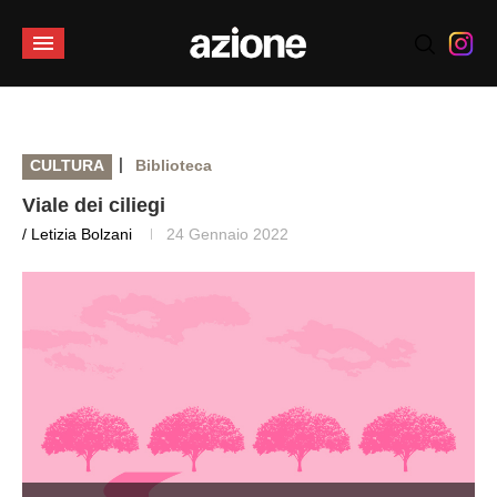
|
CULTURA
Biblioteca
Viale dei ciliegi
/ Letizia Bolzani
24 Gennaio 2022