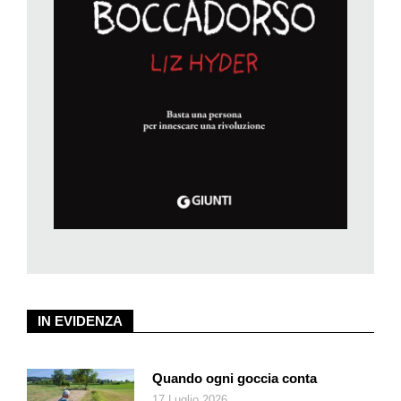
quattro personaggi di questa storia, la mamma e il bambino in
primis, nel loro abbraccio in primo piano, ma anche il pupazzo
di neve e l’uccellino nero, un merlo, sul davanzale. Due
creature umane di questo mondo e due piccoli emissari di un
Altrove, la creatura alata e l’omino freddo, che però tramuta
questo freddo in qualcosa di caldo come l’amore. Il freddo può
essere brutto (soprattutto quando è il «freddo dentro» del
bimbo febbricitante che si sente solo e non può uscire) ma
anche molto bello, così come il caldo, a dipendenza se è
quello della febbre o dell’abbraccio della mamma.
Le illustrazioni di Paolo Domeniconi sono incantevoli, e nei
caldi e freddi cromatici ben esprimono tutto questo; e Luigi
Ballerini riesce a dire tante cose profonde con le sue frasi
brevissime, incisive, ritmate. Anche l’ansia per il distacco e la
gioia del ritrovarsi.
IN EVIDENZA
Quando ogni goccia conta
17 Luglio 2026