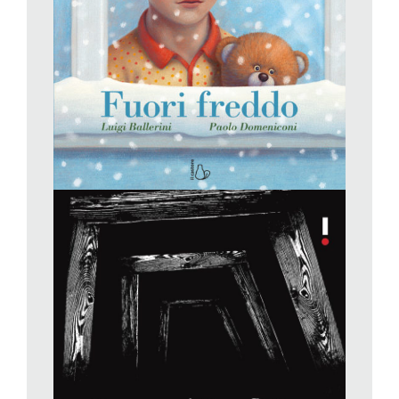
Una storia intensa, il primo romanzo ad essere pubblicato
dell’autrice inglese Liz Hyder, nato dopo una visita a una
miniera di ardesia del Galles. Un plauso va naturalmente
anche al difficile e ottimo lavoro del traduttore Marco Astolfi.
Luigi Ballerini-Paolo Domeniconi,
Fuori freddo
, Il Castoro
(Da 4 anni)
Il tempo di un battito d’ali, quelle dell’uccello nei risguardi, che
vola, nero, tra il bianco dei fiocchi di neve, entra nel libro nei
risguardi iniziali, esce in quelli di chiusura: il tempo di un battito
d’ali, o di poco più, qualche ora di una giornata d’inverno. Un
tempo fugace, effimero come un pupazzo di neve, ma che può
racchiudere scintille di infinito, perché illuminato dall’amore di
una mamma, creativo, giocoso, gratuito come dev’essere un
amore. Una mamma che per il suo bambino costretto in casa
dalla febbre si inventa di portargli la neve dentro – uscendo in
strada con un piatto su cui raccogliere i fiocchi che scendono
dal cielo – e con quella neve sul piatto (vero cibo – dal cielo –
per l’anima), messo poi in casa sul tavolo, costruire un
pupazzetto. E l’ultima immagine racchiude suggestivamente i