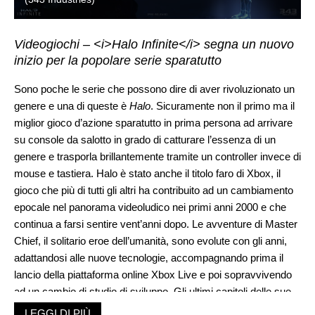
Videogiochi – <i>Halo Infinite</i> segna un nuovo
inizio per la popolare serie sparatutto
Sono poche le serie che possono dire di aver rivoluzionato un
genere e una di queste è
Halo
. Sicuramente non il primo ma il
miglior gioco d’azione sparatutto in prima persona ad arrivare
su console da salotto in grado di catturare l’essenza di un
genere e trasporla brillantemente tramite un controller invece di
mouse e tastiera. Halo è stato anche il titolo faro di Xbox, il
gioco che più di tutti gli altri ha contribuito ad un cambiamento
epocale nel panorama videoludico nei primi anni 2000 e che
continua a farsi sentire vent’anni dopo. Le avventure di Master
Chief, il solitario eroe dell’umanità, sono evolute con gli anni,
adattandosi alle nuove tecnologie, accompagnando prima il
lancio della piattaforma online Xbox Live e poi sopravvivendo
ad un cambio di studio di sviluppo. Gli ultimi capitoli delle sue
avventure, specialmente l’ultimo
Halo 5
, sembravano segnare
LEGGI DI PIÙ