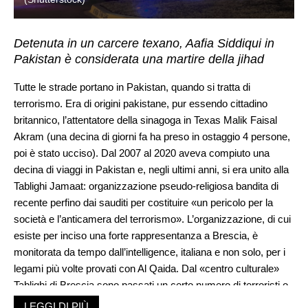
Detenuta in un carcere texano, Aafia Siddiqui in
Pakistan è considerata una martire della jihad
Tutte le strade portano in Pakistan, quando si tratta di
terrorismo. Era di origini pakistane, pur essendo cittadino
britannico, l’attentatore della sinagoga in Texas Malik Faisal
Akram (una decina di giorni fa ha preso in ostaggio 4 persone,
poi è stato ucciso). Dal 2007 al 2020 aveva compiuto una
decina di viaggi in Pakistan e, negli ultimi anni, si era unito alla
Tablighi Jamaat: organizzazione pseudo-religiosa bandita di
recente perfino dai sauditi per costituire «un pericolo per la
società e l’anticamera del terrorismo». L’organizzazione, di cui
esiste per inciso una forte rappresentanza a Brescia, è
monitorata da tempo dall’intelligence, italiana e non solo, per i
legami più volte provati con Al Qaida. Dal «centro culturale»
Tablighi di Brescia sono passati un certo numero di terroristi o
ideologi del terrorismo. Sia in Francia che in Inghilterra sia negli
LEGGI DI PIÙ