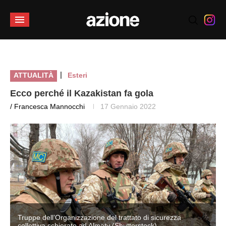
|
ATTUALITÀ
Esteri
Ecco perché il Kazakistan fa gola
/ Francesca Mannocchi
17 Gennaio 2022
Truppe dell’Organizzazione del trattato di sicurezza
collettiva schierate ad Almaty (Shutterstock)