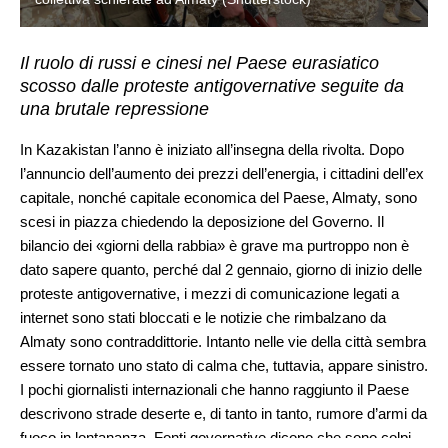
Il ruolo di russi e cinesi nel Paese eurasiatico
scosso dalle proteste antigovernative seguite da
una brutale repressione
In Kazakistan l’anno è iniziato all’insegna della rivolta. Dopo
l’annuncio dell’aumento dei prezzi dell’energia, i cittadini dell’ex
capitale, nonché capitale economica del Paese, Almaty, sono
scesi in piazza chiedendo la deposizione del Governo. Il
bilancio dei «giorni della rabbia» è grave ma purtroppo non è
dato sapere quanto, perché dal 2 gennaio, giorno di inizio delle
proteste antigovernative, i mezzi di comunicazione legati a
internet sono stati bloccati e le notizie che rimbalzano da
Almaty sono contraddittorie. Intanto nelle vie della città sembra
essere tornato uno stato di calma che, tuttavia, appare sinistro.
I pochi giornalisti internazionali che hanno raggiunto il Paese
descrivono strade deserte e, di tanto in tanto, rumore d’armi da
fuoco in lontananza. Fonti governative dicono che sono colpi