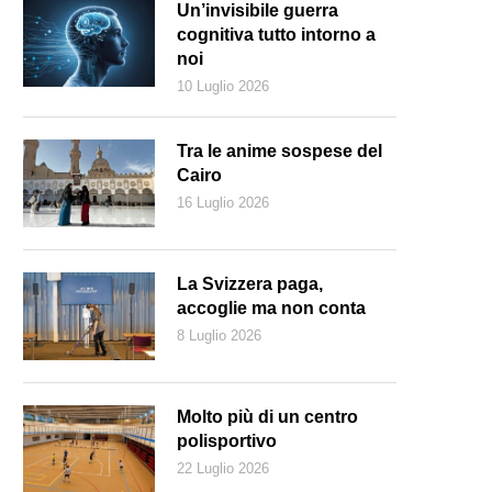
Un’invisibile guerra
cognitiva tutto intorno a
noi
10 Luglio 2026
Tra le anime sospese del
Cairo
16 Luglio 2026
La Svizzera paga,
accoglie ma non conta
8 Luglio 2026
berto Piersanti in occasione del Festival Animavì (YouTube)
Molto più di un centro
polisportivo
22 Luglio 2026