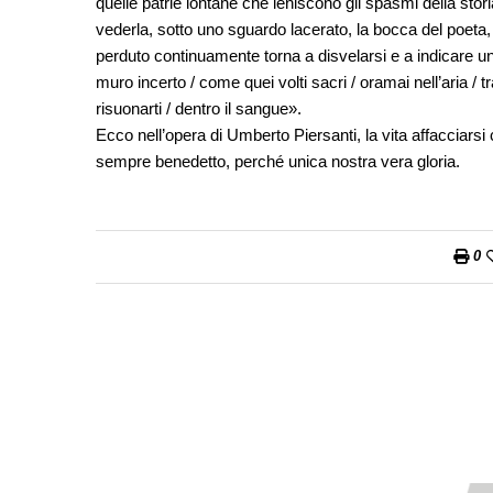
quelle patrie lontane che leniscono gli spasmi della st
vederla, sotto uno sguardo lacerato, la bocca del poeta, p
perduto continuamente torna a disvelarsi e a indicare un s
muro incerto / come quei volti sacri / oramai nell’aria / tra
risuonarti / dentro il sangue».
Ecco nell’opera di Umberto Piersanti, la vita affacciarsi
sempre benedetto, perché unica nostra vera gloria.
0