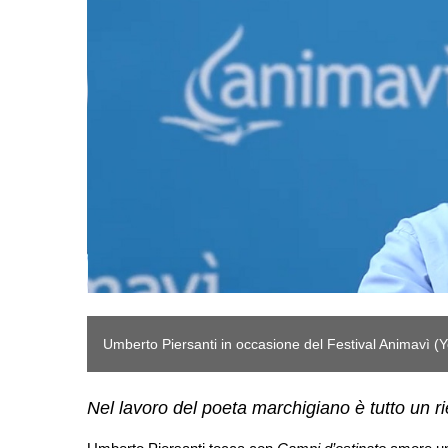
Umberto Piersanti in occasione del Festival Animavì (
Nel lavoro del poeta marchigiano è tutto un rie