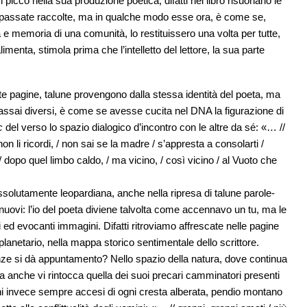
picco nella sua produzione poetica, difatti nel libro risuonano le
 passate raccolte, ma in qualche modo esse ora, è come se,
 e memoria di una comunità, lo restituissero una volta per tutte,
imenta, stimola prima che l’intelletto del lettore, la sua parte
e pagine, talune provengono dalla stessa identità del poeta, ma
assai diversi, è come se avesse cucita nel DNA la figurazione di
c
del verso lo spazio dialogico d’incontro con le altre da sé: «… //
 non li ricordi, / non sai se la madre / s’appresta a consolarti /
i / dopo quel limbo caldo, / ma vicino, / così vicino / al Vuoto che
solutamente leopardiana, anche nella ripresa di talune parole-
i nuovi: l’io del poeta diviene talvolta come accennavo un tu, ma le
 ed evocanti immagini. Difatti ritroviamo affrescate nelle pagine
anetario, nella mappa storico sentimentale dello scrittore.
enze si dà appuntamento? Nello spazio della natura, dove continua
a anche vi rintocca quella dei suoi precari camminatori presenti
oni invece sempre accesi di ogni cresta alberata, pendio montano