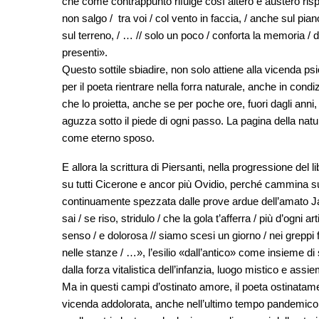
che come contrappunto rifulge così altero e austero rispet
non salgo / tra voi / col vento in faccia, / anche sul piano
sul terreno, / … // solo un poco / conforta la memoria / d
presenti».
Questo sottile sbiadire, non solo attiene alla vicenda ps
per il poeta rientrare nella forra naturale, anche in cond
che lo proietta, anche se per poche ore, fuori dagli anni
aguzza sotto il piede di ogni passo. La pagina della nat
come eterno sposo.
E allora la scrittura di Piersanti, nella progressione del li
su tutti Cicerone e ancor più Ovidio, perché cammina sul cr
continuamente spezzata dalle prove ardue dell’amato Jaco
sai / se riso, stridulo / che la gola t’afferra / più d’ogni a
senso / e dolorosa // siamo scesi un giorno / nei greppi fol
nelle stanze / …», l’esilio «dall’antico» come insieme di st
dalla forza vitalistica dell’infanzia, luogo mistico e ass
Ma in questi campi d’ostinato amore, il poeta ostinatame
vicenda addolorata, anche nell’ultimo tempo pandemico; di