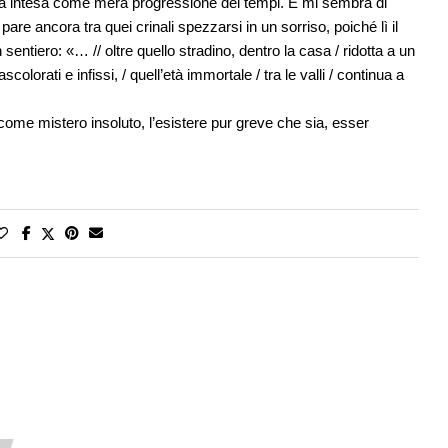
oria intesa come mera progressione dei tempi. E mi sembra di
are ancora tra quei crinali spezzarsi in un sorriso, poiché lì il
entiero: «… // oltre quello stradino, dentro la casa / ridotta a un
scolorati e infissi, / quell’età immortale / tra le valli / continua a
 come mistero insoluto, l’esistere pur greve che sia, esser