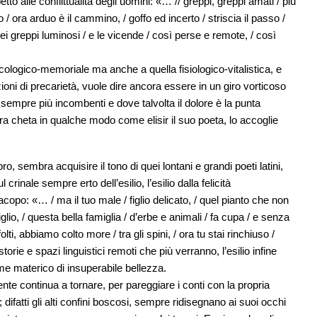
to alle conflittualità degli uomini: «… // greppi, greppi amati / più
 / ora arduo è il cammino, / goffo ed incerto / striscia il passo /
ei greppi luminosi / e le vicende / così perse e remote, / così
icologico-memoriale ma anche a quella fisiologico-vitalistica, e
izioni di precarietà, vuole dire ancora essere in un giro vorticoso
, sempre più incombenti e dove talvolta il dolore è la punta
ura cheta in qualche modo come elisir il suo poeta, lo accoglie
bro, sembra acquisire il tono di quei lontani e grandi poeti latini,
inale sempre erto dell’esilio, l’esilio dalla felicità
po: «… / ma il tuo male / figlio delicato, / quel pianto che non
rtiglio, / questa bella famiglia / d’erbe e animali / fa cupa / e senza
ti, abbiamo colto more / tra gli spini, / ora tu stai rinchiuso /
orie e spazi linguistici remoti che più verranno, l’esilio infine
ieme materico di insuperabile bellezza.
nte continua a tornare, per pareggiare i conti con la propria
fatti gli alti confini boscosi, sempre ridisegnano ai suoi occhi