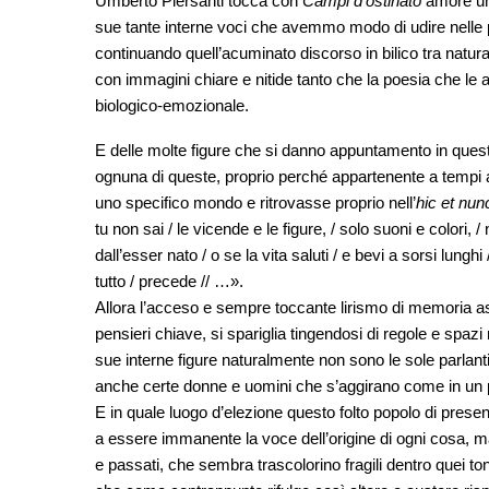
Umberto Piersanti tocca con
Campi d’ostinato
amore un 
sue tante interne voci che avemmo modo di udire nelle
continuando quell’acuminato discorso in bilico tra natura
con immagini chiare e nitide tanto che la poesia che le al
biologico-emozionale.
E delle molte figure che si danno appuntamento in quest
ognuna di queste, proprio perché appartenente a tempi 
uno specifico mondo e ritrovasse proprio nell’
hic et nun
tu non sai / le vicende e le figure, / solo suoni e colori, /
dall’esser nato / o se la vita saluti / e bevi a sorsi lungh
tutto / precede // …».
Allora l’acceso e sempre toccante lirismo di memoria as
pensieri chiave, si spariglia tingendosi di regole e spaz
sue interne figure naturalmente non sono le sole parlanti
anche certe donne e uomini che s’aggirano come in un pl
E in quale luogo d’elezione questo folto popolo di pres
a essere immanente la voce dell’origine di ogni cosa, m
e passati, che sembra trascolorino fragili dentro quei t