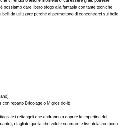
che vi rendono felici e momenti di cui essere grati, potreste
ché possiamo dare libero sfogo alla fantasia con tante tecniche
ù belli da utilizzare perché ci permettono di concentrarci sul bello
mano)
ros con reparto Bricolage o Migros do-it)
tagliate i rettangoli che andranno a coprire la copertina del
canto), ritagliate quella che volete ricamare e fissatela con poco