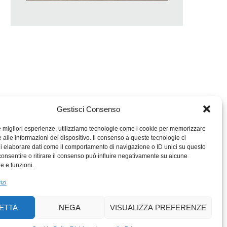
Gestisci Consenso
le migliori esperienze, utilizziamo tecnologie come i cookie per memorizzare
 alle informazioni del dispositivo. Il consenso a queste tecnologie ci
i elaborare dati come il comportamento di navigazione o ID unici su questo
consentire o ritirare il consenso può influire negativamente su alcune
MIGROS TICINO
he e funzioni.
MIGROS
izi
SCUOLA CLUB
PERCENTO CULTURALE
ETTA
NEGA
VISUALIZZA PREFERENZE
MIGROS TICINO