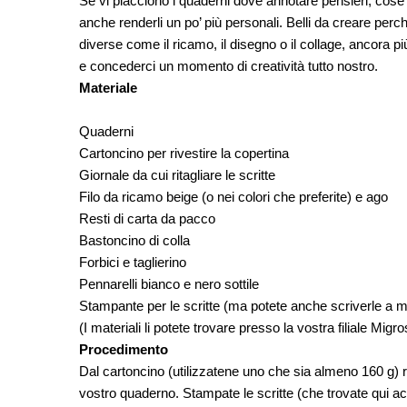
Se vi piacciono i quaderni dove annotare pensieri, cose 
anche renderli un po’ più personali. Belli da creare per
diverse come il ricamo, il disegno o il collage, ancora pi
e concederci un momento di creatività tutto nostro.
Materiale
Quaderni
Cartoncino per rivestire la copertina
Giornale da cui ritagliare le scritte
Filo da ricamo beige (o nei colori che preferite) e ago
Resti di carta da pacco
Bastoncino di colla
Forbici e taglierino
Pennarelli bianco e nero sottile
Stampante per le scritte (ma potete anche scriverle a 
(I materiali li potete trovare presso la vostra filiale Mig
Procedimento
Dal cartoncino (utilizzatene uno che sia almeno 160 g) ri
vostro quaderno. Stampate le scritte (che trovate qui ac