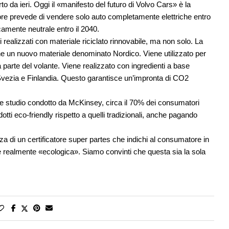
o da ieri. Oggi il «manifesto del futuro di Volvo Cars» è la
ore prevede di vendere solo auto completamente elettriche entro
camente neutrale entro il 2040.
realizzati con materiale riciclato rinnovabile, ma non solo. La
 un nuovo materiale denominato Nordico. Viene utilizzato per
a parte del volante. Viene realizzato con ingredienti a base
 in Svezia e Finlandia. Questo garantisce un’impronta di CO2
te studio condotto da McKinsey, circa il 70% dei consumatori
dotti eco-friendly rispetto a quelli tradizionali, anche pagando
 di un certificatore super partes che indichi al consumatore in
è realmente «ecologica». Siamo convinti che questa sia la sola