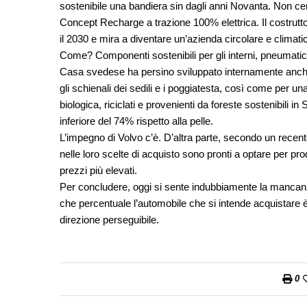
sostenibile una bandiera sin dagli anni Novanta. Non cert
Concept Recharge a trazione 100% elettrica. Il costrutt
il 2030 e mira a diventare un’azienda circolare e climati
Come? Componenti sostenibili per gli interni, pneumatici 
Casa svedese ha persino sviluppato internamente anche
gli schienali dei sedili e i poggiatesta, così come per un
biologica, riciclati e provenienti da foreste sostenibili
inferiore del 74% rispetto alla pelle.
L’impegno di Volvo c’è. D’altra parte, secondo un recen
nelle loro scelte di acquisto sono pronti a optare per pro
prezzi più elevati.
Per concludere, oggi si sente indubbiamente la mancanza
che percentuale l’automobile che si intende acquistare 
direzione perseguibile.
0