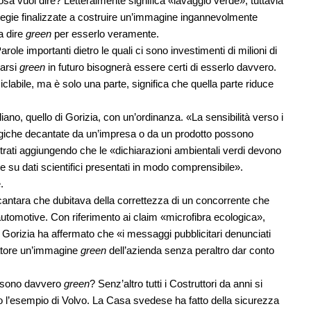
sa vuol dire? Letteralmente significa «lavaggio verde», tuttavia
ategie finalizzate a costruire un’immagine ingannevolmente
ta dire
green
per esserlo veramente.
arole importanti dietro le quali ci sono investimenti di milioni di
marsi
green
in futuro bisognerà essere certi di esserlo davvero.
iclabile, ma è solo una parte, significa che quella parte riduce
iano, quello di Gorizia, con un’ordinanza. «La sensibilità verso i
logiche decantate da un’impresa o da un prodotto possono
strati aggiungendo che le «dichiarazioni ambientali verdi devono
te su dati scientifici presentati in modo comprensibile».
.
Alcantara che dubitava della correttezza di un concorrente che
tomotive. Con riferimento ai claim «microfibra ecologica»,
i Gorizia ha affermato che «i messaggi pubblicitari denunciati
atore un’immagine
green
dell’azienda senza peraltro dar conto
i sono davvero
green
? Senz’altro tutti i Costruttori da anni si
 l’esempio di Volvo. La Casa svedese ha fatto della sicurezza