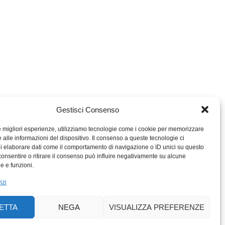
Gestisci Consenso
le migliori esperienze, utilizziamo tecnologie come i cookie per memorizzare
 alle informazioni del dispositivo. Il consenso a queste tecnologie ci
i elaborare dati come il comportamento di navigazione o ID unici su questo
consentire o ritirare il consenso può influire negativamente su alcune
MIGROS TICINO
he e funzioni.
MIGROS
izi
SCUOLA CLUB
PERCENTO CULTURALE
ETTA
NEGA
VISUALIZZA PREFERENZE
MIGROS TICINO