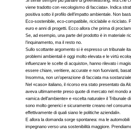
Si sente sempre più parlare di
greenwashing
. Ma che co
viene tradotto con «ecologismo di facciata». Indica str
positiva sotto il profilo dell’impatto ambientale. Non bas
Eco-sostenibile, eco-compatibile, riciclabile e riciclato. P
euro e anni di progetti. Ecco allora che prima di procla
Se, ad esempio, una parte del prodotto è in materiale ric
l’inquinamento, ma il resto no.
Sullo scottante argomento si è espresso un tribunale ital
problemi ambientali è oggi molto elevata e le virtù eco
influenzare le scelte di acquisto», hanno rilevato i magi
essere chiare, veritiere, accurate e non fuorvianti, basa
Insomma, non un’operazione di facciata ma sostanziale
Nel «caso» italiano, il ricorso era stato presentato da 
aveva ultimamente preso quote di mercato nel mondo au
«amica dell’ambiente» e «scelta naturale» il Tribunale d
sono molto generici e sicuramente creano nel consum
effettivamente di quali siano le politiche aziendali».
E allora la domanda sorge spontanea: ma le automobil
impegnano verso una sostenibilità maggiore. Prendiamo