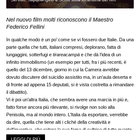
Nel nuovo film molti riconoscono il Maestro
Federico Fellini
In qualche modo è un po’ come se vi fossero due Italie. Da una
parte quella che tutti, italiani compresi, deplorano, fatta di
lungaggini, sotterfugi e
tirareacampà
e che dà l’idea di un
infinito immobilismo (un esempio per tutti, fra i più recenti, è
quello del 13 dicembre, giorno in cui la Camera avrebbe
dovuto discutere del suicidio assistito ma, in un’aula deserta e
di fronte ad appena 15 deputati, si è vista costretta a rimandare
il dibattito).
Vi è poi un’altra Italia, che sembra avere una marcia in più e,
fatto forse ancora più rilevante, si rivolge non solo alla
Penisola, ma al mondo intero. L’Italia da esportare, verrebbe
da dire, quella che tiene alti i cliché della creatività e
dell’inventiva, che reitera la sua fama di cultrice di tutto quanto
è bello, prezioso, e che rappresenta l’avanguardia. Di esempi
LEGGI DI PIÙ