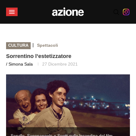
|
CULTURA
Spettacoli
Sorrentino l’estetizzatore
/ Simona Sala
27 Dicembre 2021
Servillo, Saponangelo e Scotti sulla locandina del film